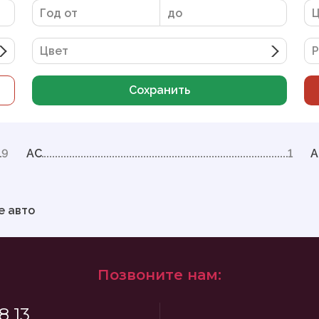
Цвет
Р
Сохранить
9
AC
1
A
е авто
Позвоните нам:
8 13