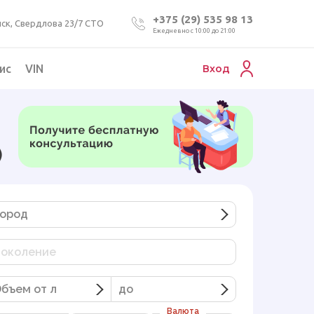
+375 (29) 535 98 13
ск, Свердлова 23/7 СТО
Ежедневно с 10:00 до 21:00
ис
VIN
Вход
Подбор коммерческого авто
Проверка VIN номера авто
)
Пригон авто из Беларуси
Подбор мотоцикла
ород
околение
бъем от л
до
Валюта