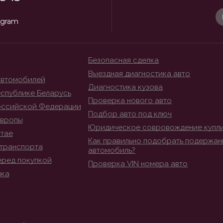
egram
Безопасная сделка
Выездная диагностика авто
автомобилей
Диагностика кузова
спублике Беларусь
Проверка нового авто
оссийской Федерации
Подбор авто под ключ
Европы
Юридическое совровождение купл
итае
Как правильно подобрать подержан
транспорта
автомобиль?
еред покупкой
Проверка VIN номера авто
ика