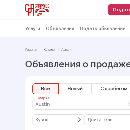
Подат
Услуги
Объявления
Подать обьявление
Разместить объявление о продаже
Подбор автомобиля
Главная
Каталог
Austin
Подбор автомобиля из Российской Феде
Объявления о продаже
Подбор автомобиля из Европы
Проверка автомобиля перед покупкой
Все
Новый
C пробегом
Марка
Austin
Austin
Кузов
Двигатель