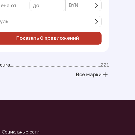
BYN
BYN
уль
Показать
0
предложений
cura
221
Все марки
Социальные сети