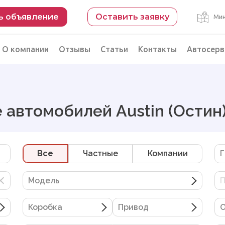
ь объявление
Оставить заявку
Мин
О компании
Отзывы
Статьи
Контакты
Автосерв
Безопасная сделка
рации
Подбор автомобиля из Китая
 автомобилей Austin (Остин
Автоэксперт на день
Компьютерная диагностика
Все
Частные
Компании
Г
Модель
П
Коробка
Привод
О