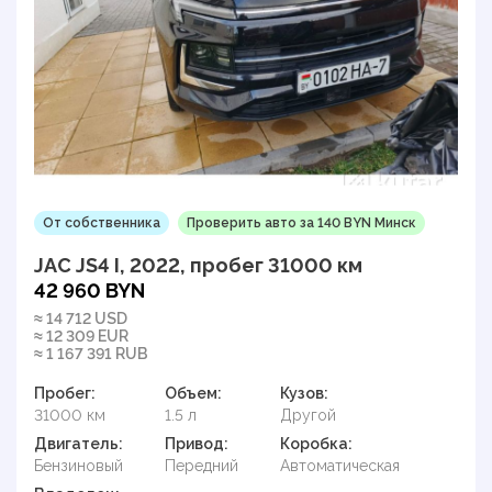
От собственника
Проверить авто за 140 BYN Минск
JAC JS4 I, 2022, пробег 31000 км
42 960 BYN
≈ 14 712 USD
≈ 12 309 EUR
≈ 1 167 391 RUB
Пробег:
Объем:
Кузов:
31000 км
1.5 л
Другой
Двигатель:
Привод:
Коробка:
Бензиновый
Передний
Автоматическая