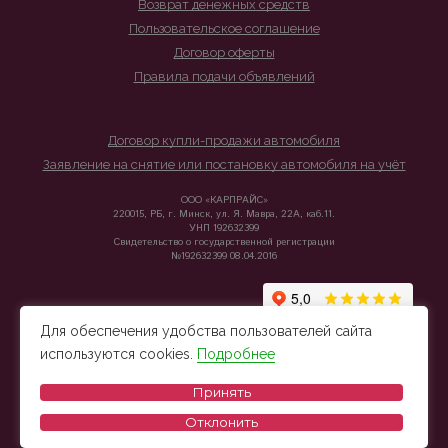
Возврат денежных средств
Пользовательское соглашение
Договор оферты
Правила подачи объявлений
Договор купли-продажи автомобиля
Заявление на снятие или постановку автомобиля на учёт
ООО «КАРПРАЙС»
220015, РБ, г. Минск, ул. Я. Мавра, 22А, каб.11.
УНП 192632399
Свидетельство о государственной регистрации
№192632399 08.04.2016
Для обеспечения удобства пользователей сайта
используются cookies.
Подробнее
Принять
Отклонить
© 2026 Carprice - Подбор и продажа автомобилей из Беларуси, Европы и Китая.