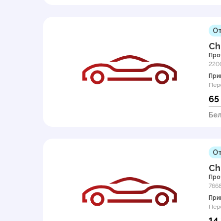
От
Ch
Про
220
При
Пер
65
Бел
От
Ch
Про
766
При
Пер
14