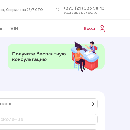
+375 (29) 535 98 13
ск, Свердлова 23/7 СТО
Ежедневно с 10:00 до 21:00
ис
VIN
Вход
Подбор коммерческого авто
Проверка VIN номера авто
Пригон авто из Беларуси
Подбор мотоцикла
ород
околение