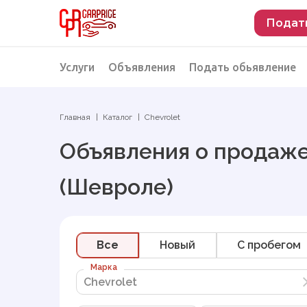
Подат
Услуги
Объявления
Подать обьявление
Разместить объявление о продаже
Подбор автомобиля
Главная
Каталог
Chevrolet
Подбор автомобиля из Российской Феде
Объявления о продаже
Подбор автомобиля из Европы
(Шевроле)
Проверка автомобиля перед покупкой
Все
Новый
C пробегом
Марка
Chevrolet
Chevrolet