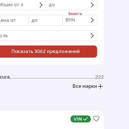
бъем от л
до
Валюта
BYN
BYN
уль
Показать
3062
предложений
cura
222
Все марки