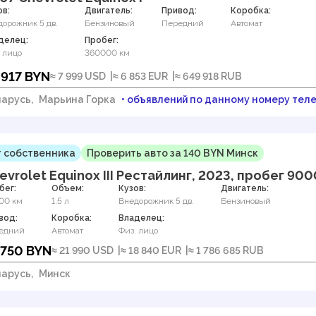
ов:
Двигатель:
Привод:
Коробка:
дорожник 5 дв.
Бензиновый
Передний
Автомат
делец:
Пробег:
 лицо
360000 км
 917 BYN
≈ 7 999 USD
≈ 6 853 EUR
≈ 649 918 RUB
арусь,
Марьина Горка
• объявлений по данному номеру тел
 собственника
Проверить авто за 140 BYN Минск
evrolet Equinox III Рестайлинг, 2023, пробег 90
бег:
Объем:
Кузов:
Двигатель:
00 км
1.5 л
Внедорожник 5 дв.
Бензиновый
вод:
Коробка:
Владелец:
едний
Автомат
Физ. лицо
 750 BYN
≈ 21 990 USD
≈ 18 840 EUR
≈ 1 786 685 RUB
арусь,
Минск