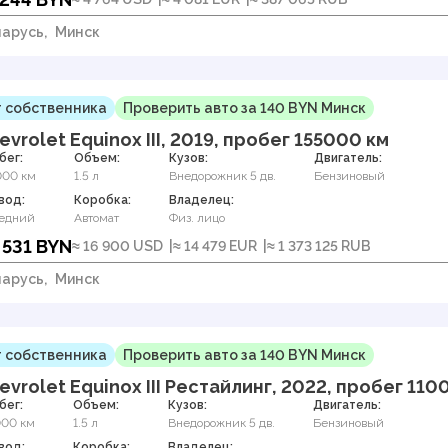
арусь,
Минск
 собственника
Проверить авто за 140 BYN Минск
evrolet Equinox III, 2019, пробег 155000 км
бег:
Объем:
Кузов:
Двигатель:
000 км
1.5 л
Внедорожник 5 дв.
Бензиновый
вод:
Коробка:
Владелец:
едний
Автомат
Физ. лицо
 531 BYN
≈ 16 900 USD
≈ 14 479 EUR
≈ 1 373 125 RUB
арусь,
Минск
 собственника
Проверить авто за 140 BYN Минск
evrolet Equinox III Рестайлинг, 2022, пробег 110
бег:
Объем:
Кузов:
Двигатель:
000 км
1.5 л
Внедорожник 5 дв.
Бензиновый
вод:
Коробка:
Владелец: