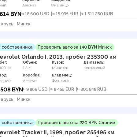
ный
Автомат
Физ. лицо
 614 BYN
≈ 18 600 USD
≈ 15 935 EUR
≈ 1 511 250 RUB
арусь,
Минск
 собственника
Проверить авто за 140 BYN Минск
evrolet Orlando I, 2013, пробег 235300 км
бег:
Объем:
Кузов:
Двигатель:
300 км
1.8 л
Минивэн
Бензиновый
вод:
Коробка:
Владелец:
едний
Автомат
Физ. лицо
 508 BYN
≈ 9 869 USD
≈ 8 455 EUR
≈ 801 848 RUB
арусь,
Минск
 собственника
Проверить авто за 220 BYN Слоним
evrolet Tracker II, 1999, пробег 255495 км