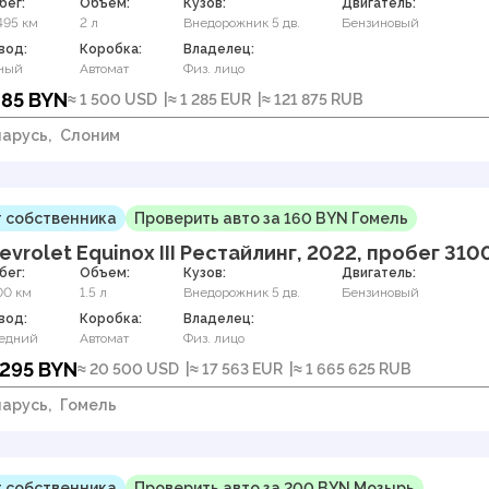
бег:
Объем:
Кузов:
Двигатель:
495 км
2 л
Внедорожник 5 дв.
Бензиновый
вод:
Коробка:
Владелец:
ный
Автомат
Физ. лицо
485 BYN
≈ 1 500 USD
≈ 1 285 EUR
≈ 121 875 RUB
арусь,
Слоним
 собственника
Проверить авто за 160 BYN Гомель
evrolet Equinox III Рестайлинг, 2022, пробег 310
бег:
Объем:
Кузов:
Двигатель:
00 км
1.5 л
Внедорожник 5 дв.
Бензиновый
вод:
Коробка:
Владелец:
едний
Автомат
Физ. лицо
 295 BYN
≈ 20 500 USD
≈ 17 563 EUR
≈ 1 665 625 RUB
арусь,
Гомель
 собственника
Проверить авто за 200 BYN Мозырь