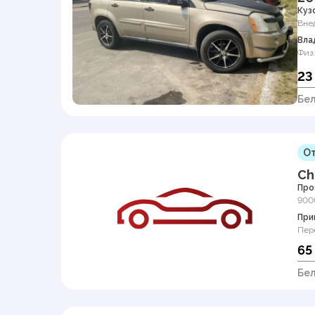
Куз
Вне
Вла
Физ.
23
Бел
От
Ch
Про
900
При
Пер
65
Бел