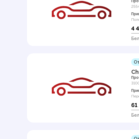
Про
255
При
Пол
4 
Бел
От
Ch
Про
310
При
Пер
61
Бел
От