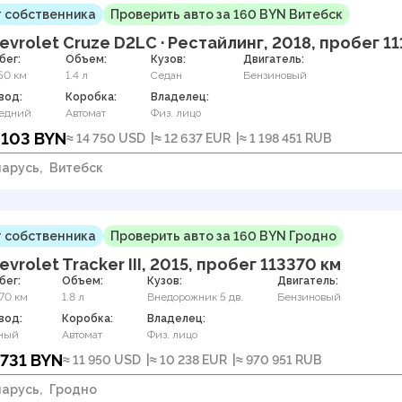
 собственника
Проверить авто за 160 BYN Витебск
evrolet Cruze D2LC · Рестайлинг, 2018, пробег 1
бег:
Объем:
Кузов:
Двигатель:
50 км
1.4 л
Седан
Бензиновый
вод:
Коробка:
Владелец:
едний
Автомат
Физ. лицо
 103 BYN
≈ 14 750 USD
≈ 12 637 EUR
≈ 1 198 451 RUB
арусь,
Витебск
 собственника
Проверить авто за 160 BYN Гродно
evrolet Tracker III, 2015, пробег 113370 км
бег:
Объем:
Кузов:
Двигатель:
70 км
1.8 л
Внедорожник 5 дв.
Бензиновый
вод:
Коробка:
Владелец:
ный
Автомат
Физ. лицо
 731 BYN
≈ 11 950 USD
≈ 10 238 EUR
≈ 970 951 RUB
арусь,
Гродно