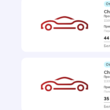
От
Ch
Про
1116
При
Пер
44
Бел
От
Ch
Про
1133
При
Пол
35
Бел