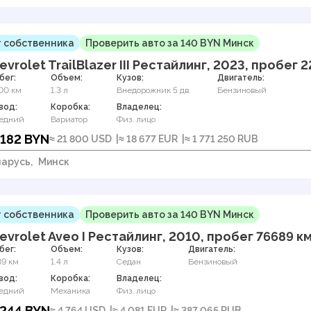
 собственника
Проверить авто за 140 BYN Минск
evrolet TrailBlazer III Рестайлинг, 2023, пробег 
бег:
Объем:
Кузов:
Двигатель:
00 км
1.3 л
Внедорожник 5 дв.
Бензиновый
вод:
Коробка:
Владелец:
едний
Вариатор
Физ. лицо
 182 BYN
≈ 21 800 USD
≈ 18 677 EUR
≈ 1 771 250 RUB
арусь,
Минск
 собственника
Проверить авто за 140 BYN Минск
evrolet Aveo I Рестайлинг, 2010, пробег 76689 к
бег:
Объем:
Кузов:
Двигатель:
89 км
1.4 л
Седан
Бензиновый
вод:
Коробка:
Владелец:
едний
Механика
Физ. лицо
 244 BYN
≈ 4 764 USD
≈ 4 081 EUR
≈ 387 065 RUB