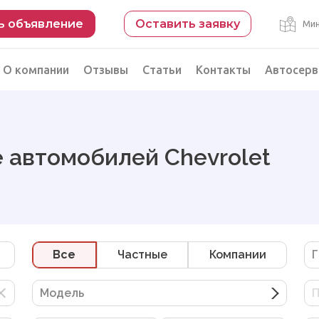
ь объявление
Оставить заявку
Мин
О компании
Отзывы
Статьи
Контакты
Автосерв
Безопасная сделка
рации
Подбор автомобиля из Китая
 автомобилей Chevrolet
Автоэксперт на день
Компьютерная диагностика
Все
Частные
Компании
Г
Модель
П