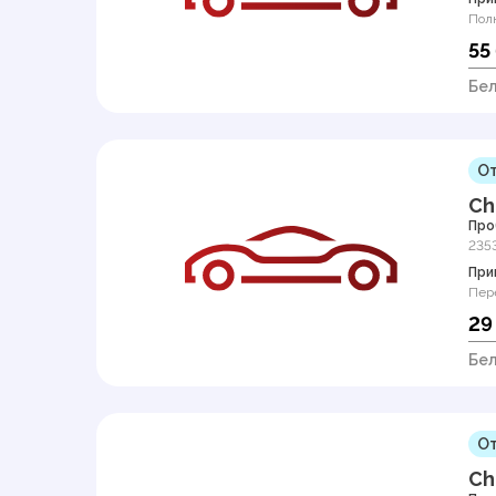
Пол
55
Бел
От
Ch
Про
235
При
Пер
29
Бел
От
Ch