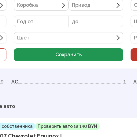
Коробка
Привод
О
Цвет
Р
Сохранить
9
AC
1
A
е авто
 собственника
Проверить авто за 140 BYN
07 Chevrolet Equinox I