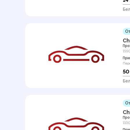
Бел
От
Ch
Про
155
При
Пер
50
Бел
От
Ch
Про
110
При