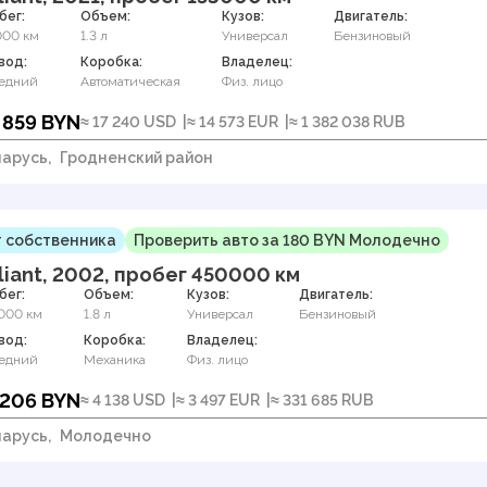
бег:
Объем:
Кузов:
Двигатель:
000 км
1.3 л
Универсал
Бензиновый
вод:
Коробка:
Владелец:
едний
Автоматическая
Физ. лицо
 859 BYN
≈ 17 240 USD
≈ 14 573 EUR
≈ 1 382 038 RUB
арусь,
Гродненский район
 собственника
Проверить авто за 180 BYN Молодечно
liant, 2002, пробег 450000 км
бег:
Объем:
Кузов:
Двигатель:
000 км
1.8 л
Универсал
Бензиновый
вод:
Коробка:
Владелец:
едний
Механика
Физ. лицо
 206 BYN
≈ 4 138 USD
≈ 3 497 EUR
≈ 331 685 RUB
арусь,
Молодечно