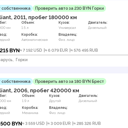
 собственника
Проверить авто за 230 BYN Горки
liant, 2011, пробег 180000 км
бег:
Объем:
Кузов:
Двигатель:
000 км
1.5 л
Универсал
Дизельный
вод:
Коробка:
Владелец:
едний
Автоматическая
Физ. лицо
 215 BYN
≈ 7 192 USD
≈ 6 079 EUR
≈ 576 495 RUB
арусь,
Горки
 собственника
Проверить авто за 180 BYN Брест
liant, 2006, пробег 420000 км
бег:
Объем:
Кузов:
Двигатель:
000 км
1.9 л
Другой
Дизельный
вод:
Коробка:
Владелец:
едний
Механика
Физ. лицо
 500 BYN
≈ 3 559 USD
≈ 3 009 EUR
≈ 285 326 RUB