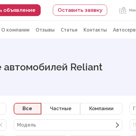
ь объявление
Оставить заявку
Мин
О компании
Отзывы
Статьи
Контакты
Автосерв
Безопасная сделка
рации
Подбор автомобиля из Китая
 автомобилей Reliant
Автоэксперт на день
Компьютерная диагностика
Все
Частные
Компании
Г
Модель
П