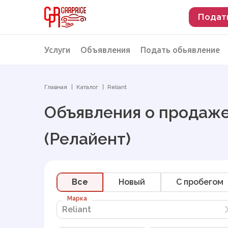
Подат
Услуги
Объявления
Подать обьявление
Разместить объявление о продаже
Подбор автомобиля
Главная
Каталог
Reliant
Подбор автомобиля из Российской Феде
Объявления о продаже
Подбор автомобиля из Европы
(Релайент)
Проверка автомобиля перед покупкой
Все
Новый
C пробегом
Марка
Reliant
Reliant