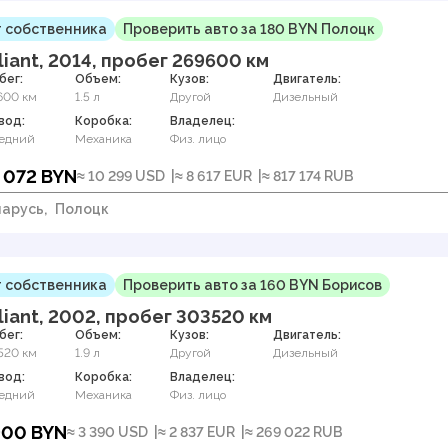
 собственника
Проверить авто за 180 BYN Полоцк
liant, 2014, пробег 269600 км
бег:
Объем:
Кузов:
Двигатель:
600 км
1.5 л
Другой
Дизельный
вод:
Коробка:
Владелец:
едний
Механика
Физ. лицо
 072 BYN
≈ 10 299 USD
≈ 8 617 EUR
≈ 817 174 RUB
арусь,
Полоцк
 собственника
Проверить авто за 160 BYN Борисов
liant, 2002, пробег 303520 км
бег:
Объем:
Кузов:
Двигатель:
520 км
1.9 л
Другой
Дизельный
вод:
Коробка:
Владелец:
едний
Механика
Физ. лицо
900 BYN
≈ 3 390 USD
≈ 2 837 EUR
≈ 269 022 RUB