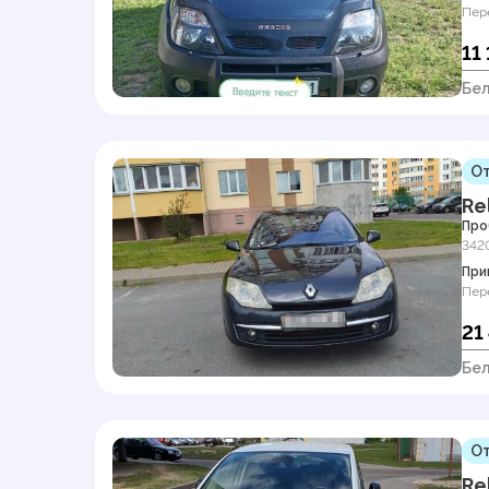
Пер
11
Бел
От
Re
Про
342
При
Пер
21
Бел
От
Re