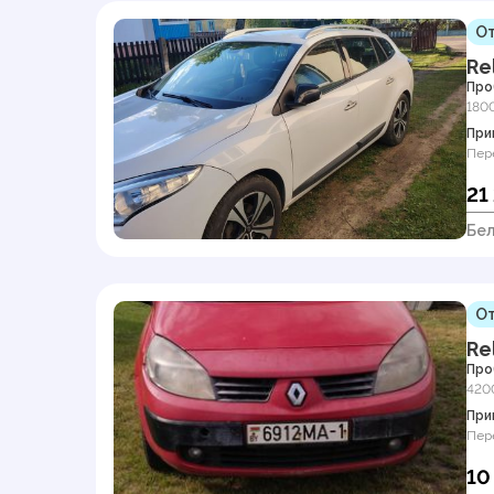
От
Re
Про
180
При
Пер
21
Бел
От
Re
Про
420
При
Пер
10