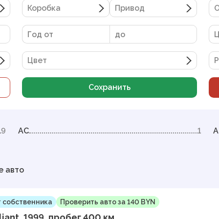
Коробка
Привод
О
Цвет
Р
Сохранить
9
AC
1
A
е авто
 собственника
Проверить авто за 140 BYN
liant, 1999, пробег 400 км