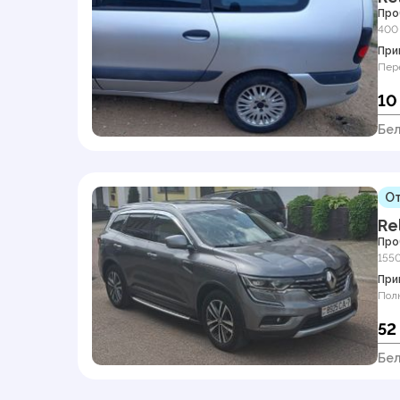
Про
400
При
Пер
10
Бел
От
Re
Про
155
При
Пол
52
Бел