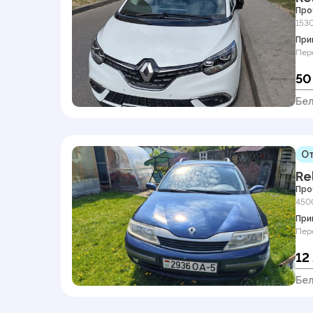
Про
153
При
Пер
50
Бел
От
Re
Про
450
При
Пер
12
Бел