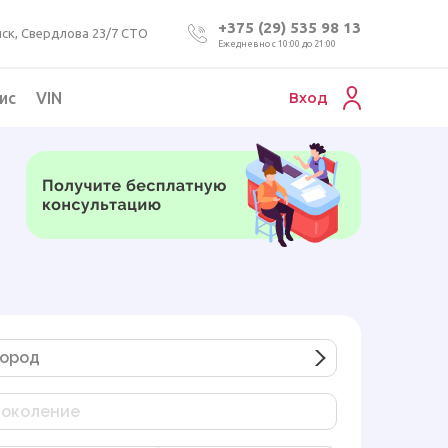
+375 (29) 535 98 13
ск, Свердлова 23/7 СТО
Ежедневно с 10:00 до 21:00
ис
VIN
Вход
Подбор коммерческого авто
Проверка VIN номера авто
Пригон авто из Беларуси
Подбор мотоцикла
ород
околение