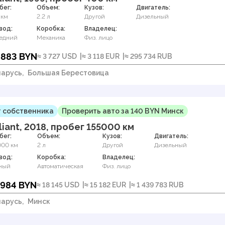
бег:
Объем:
Кузов:
Двигатель:
 км
2.2 л
Другой
Дизельный
вод:
Коробка:
Владелец:
едний
Механика
Физ. лицо
 883 BYN
≈ 3 727 USD
≈ 3 118 EUR
≈ 295 734 RUB
арусь,
Большая Берестовица
 собственника
Проверить авто за 140 BYN Минск
liant, 2018, пробег 155000 км
бег:
Объем:
Кузов:
Двигатель:
000 км
2 л
Другой
Дизельный
вод:
Коробка:
Владелец:
ный
Автоматическая
Физ. лицо
 984 BYN
≈ 18 145 USD
≈ 15 182 EUR
≈ 1 439 783 RUB
арусь,
Минск