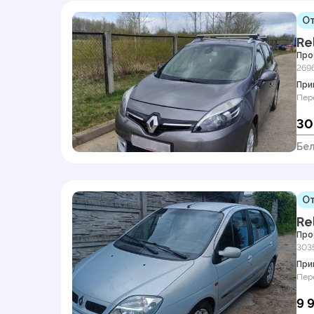
От
Re
Про
269
При
Пер
30
Бел
От
Re
Про
303
При
Пер
9 