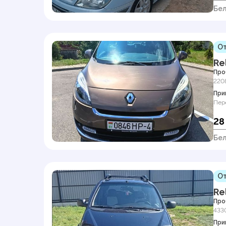
Бел
От
Re
Про
220
При
Пер
28
Бел
От
Re
Про
433
При