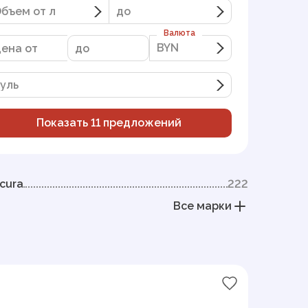
бъем от л
до
Валюта
BYN
BYN
уль
Показать
11
предложений
cura
222
Все марки