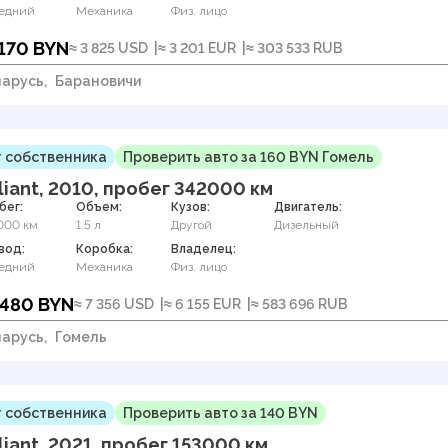
едний
Механика
Физ. лицо
 170 BYN
≈ 3 825 USD
≈ 3 201 EUR
≈ 303 533 RUB
арусь,
Барановичи
 собственника
Проверить авто за 160 BYN Гомель
liant, 2010, пробег 342000 км
бег:
Объем:
Кузов:
Двигатель:
000 км
1.5 л
Другой
Дизельный
вод:
Коробка:
Владелец:
едний
Механика
Физ. лицо
 480 BYN
≈ 7 356 USD
≈ 6 155 EUR
≈ 583 696 RUB
арусь,
Гомель
 собственника
Проверить авто за 140 BYN
liant, 2021, пробег 153000 км