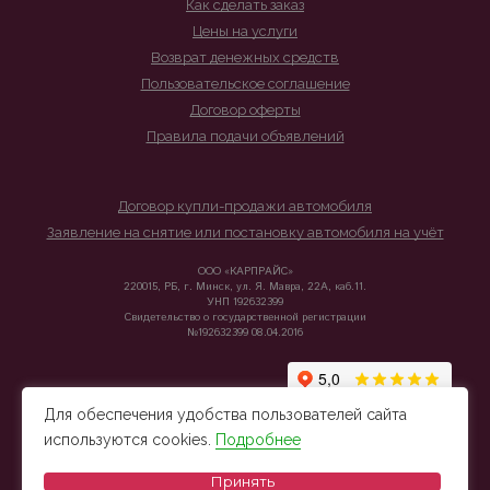
Как сделать заказ
Цены на услуги
Возврат денежных средств
Пользовательское соглашение
Договор оферты
Правила подачи объявлений
Договор купли-продажи автомобиля
Заявление на снятие или постановку автомобиля на учёт
ООО «КАРПРАЙС»
220015, РБ, г. Минск, ул. Я. Мавра, 22А, каб.11.
УНП 192632399
Свидетельство о государственной регистрации
№192632399 08.04.2016
Для обеспечения удобства пользователей сайта
используются cookies.
Подробнее
Принять