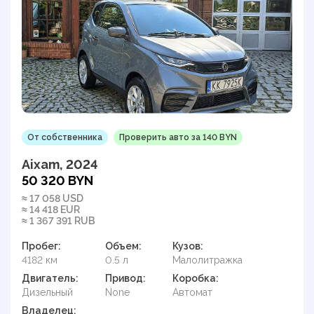
От собственника
Проверить авто за 140 BYN
Aixam, 2024
50 320 BYN
≈ 17 058 USD
≈ 14 418 EUR
≈ 1 367 391 RUB
Пробег:
Объем:
Кузов:
4182 км
0.5 л
Малолитражка
Двигатель:
Привод:
Коробка:
Дизельный
None
Автомат
Владелец: