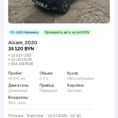
От собственника
Проверить авто за 140 BYN
Aixam, 2020
35 120 BYN
≈ 12 027 USD
≈ 10 063 EUR
≈ 954 348 RUB
Пробег:
Объем:
Кузов:
55700 км
0.6 л
Малолитражка
Двигатель:
Привод:
Коробка:
Дизельный
Передний
Автомат
Владелец:
Физ. лицо
Польша,
Kiełczów
• 15.07.2026 - 02:30