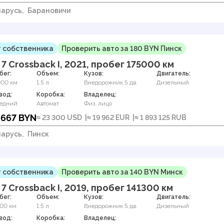
арусь,
Барановичи
 собственника
Проверить авто за 180 BYN Пинск
 7 Crossback I, 2021, пробег 175000 км
бег:
Объем:
Кузов:
Двигатель:
000 км
1.5 л
Внедорожник 5 дв.
Дизельный
вод:
Коробка:
Владелец:
едний
Автомат
Физ. лицо
 667 BYN
≈ 23 300 USD
≈ 19 962 EUR
≈ 1 893 125 RUB
арусь,
Пинск
 собственника
Проверить авто за 140 BYN Минск
 7 Crossback I, 2019, пробег 141300 км
бег:
Объем:
Кузов:
Двигатель:
300 км
1.5 л
Внедорожник 5 дв.
Дизельный
вод:
Коробка:
Владелец: