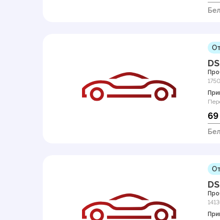
Бел
От
DS
Про
175
При
Пер
69
Бел
От
DS
Про
141
При