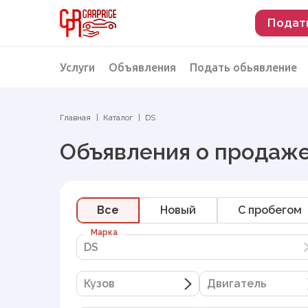
Подат
Услуги
Объявления
Подать обьявление
Разместить объявление о продаже
Подбор автомобиля
Главная
Каталог
DS
Подбор автомобиля из Российской Феде
Объявления о продаже
Подбор автомобиля из Европы
Проверка автомобиля перед покупкой
Все
Новый
C пробегом
Марка
DS
DS
Кузов
Двигатель