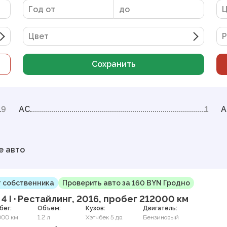
Цвет
Р
Сохранить
9
AC
1
A
е авто
 собственника
Проверить авто за 160 BYN Гродно
 4 I · Рестайлинг, 2016, пробег 212000 км
бег:
Объем:
Кузов:
Двигатель:
000 км
1.2 л
Хэтчбек 5 дв.
Бензиновый