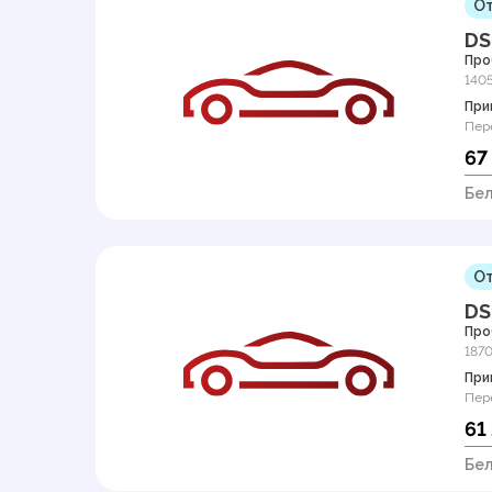
От
DS
Про
140
При
Пер
67
Бел
От
DS
Про
187
При
Пер
61
Бел