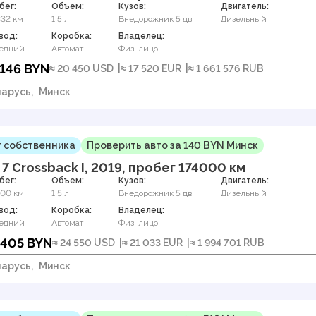
бег:
Объем:
Кузов:
Двигатель:
332 км
1.5 л
Внедорожник 5 дв.
Дизельный
вод:
Коробка:
Владелец:
едний
Автомат
Физ. лицо
 146 BYN
≈ 20 450 USD
≈ 17 520 EUR
≈ 1 661 576 RUB
арусь,
Минск
 собственника
Проверить авто за 140 BYN Минск
 7 Crossback I, 2019, пробег 174000 км
бег:
Объем:
Кузов:
Двигатель:
000 км
1.5 л
Внедорожник 5 дв.
Дизельный
вод:
Коробка:
Владелец:
едний
Автомат
Физ. лицо
 405 BYN
≈ 24 550 USD
≈ 21 033 EUR
≈ 1 994 701 RUB
арусь,
Минск