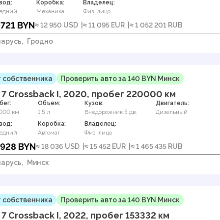
вод:
Коробка:
Владелец:
едний
Механика
Физ. лицо
 721 BYN
≈ 12 950 USD
≈ 11 095 EUR
≈ 1 052 201 RUB
арусь,
Гродно
 собственника
Проверить авто за 140 BYN Минск
 7 Crossback I, 2020, пробег 220000 км
бег:
Объем:
Кузов:
Двигатель:
000 км
1.5 л
Внедорожник 5 дв.
Дизельный
вод:
Коробка:
Владелец:
едний
Автомат
Физ. лицо
 928 BYN
≈ 18 036 USD
≈ 15 452 EUR
≈ 1 465 435 RUB
арусь,
Минск
 собственника
Проверить авто за 140 BYN Минск
 7 Crossback I, 2022, пробег 153332 км