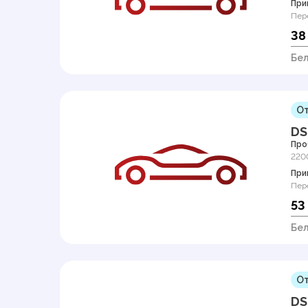
При
Пер
38
Бел
От
DS
Про
220
При
Пер
53
Бел
От
DS