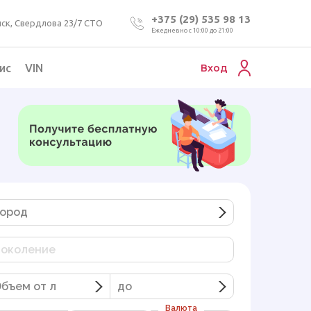
+375 (29) 535 98 13
ск, Свердлова 23/7 СТО
Ежедневно с 10:00 до 21:00
ис
VIN
Вход
Подбор коммерческого авто
Проверка VIN номера авто
Пригон авто из Беларуси
Подбор мотоцикла
ород
околение
бъем от л
до
Валюта