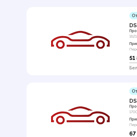
От
DS
Про
1621
При
Пер
51
Бел
От
DS
Про
170
При
Пер
67