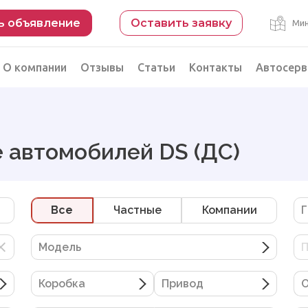
ь объявление
Оставить заявку
Мин
О компании
Отзывы
Статьи
Контакты
Автосерв
Безопасная сделка
рации
Подбор автомобиля из Китая
 автомобилей DS (ДС)
Автоэксперт на день
Компьютерная диагностика
Все
Частные
Компании
Г
Модель
П
Коробка
Привод
О