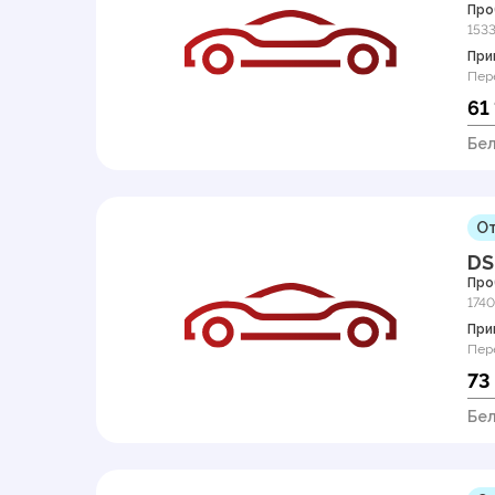
Про
153
При
Пер
61
Бел
От
DS
Про
174
При
Пер
73
Бел