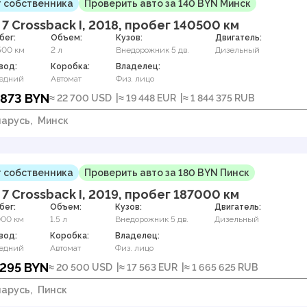
 собственника
Проверить авто за 140 BYN Минск
 7 Crossback I, 2018, пробег 140500 км
бег:
Объем:
Кузов:
Двигатель:
500 км
2 л
Внедорожник 5 дв.
Дизельный
вод:
Коробка:
Владелец:
едний
Автомат
Физ. лицо
 873 BYN
≈ 22 700 USD
≈ 19 448 EUR
≈ 1 844 375 RUB
арусь,
Минск
 собственника
Проверить авто за 180 BYN Пинск
 7 Crossback I, 2019, пробег 187000 км
бег:
Объем:
Кузов:
Двигатель:
000 км
1.5 л
Внедорожник 5 дв.
Дизельный
вод:
Коробка:
Владелец:
едний
Автомат
Физ. лицо
 295 BYN
≈ 20 500 USD
≈ 17 563 EUR
≈ 1 665 625 RUB
арусь,
Пинск