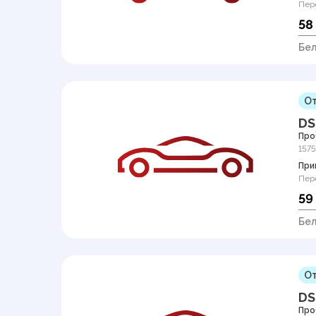
Пер
58
Бел
От
DS
Про
157
При
Пер
59
Бел
От
DS
Про