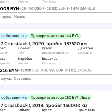
едний
Автомат
Физ. лицо
 006 BYN
≈ 19 400 USD
≈ 16 621 EUR
≈ 1 576 250 RUB
арусь,
Минск
 собственника
Проверить авто за 140 BYN
 7 Crossback I, 2020, пробег 157520 км
бег:
Объем:
Кузов:
Двигатель:
520 км
1.5 л
Внедорожник 5 дв.
Дизельный
вод:
Коробка:
Владелец:
едний
Автомат
Физ. лицо
 316 BYN
≈ 19 838 USD
≈ 16 996 EUR
≈ 1 611 848 RUB
арусь,
Островец
 собственника
Проверить авто за 180 BYN Лида
 7 Crossback I, 2019, пробег 156000 км
бег:
Объем:
Кузов:
Двигатель: