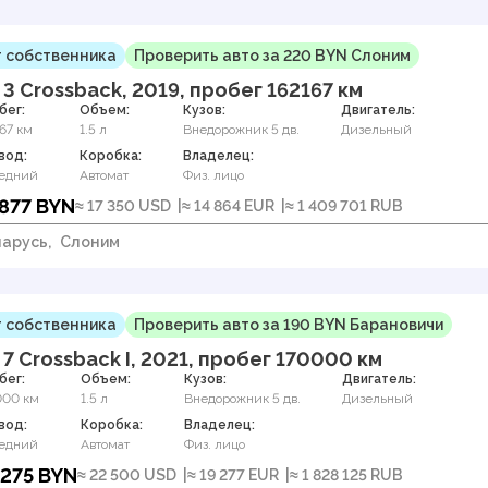
 собственника
Проверить авто за 220 BYN Слоним
 3 Crossback, 2019, пробег 162167 км
бег:
Объем:
Кузов:
Двигатель:
67 км
1.5 л
Внедорожник 5 дв.
Дизельный
вод:
Коробка:
Владелец:
едний
Автомат
Физ. лицо
 877 BYN
≈ 17 350 USD
≈ 14 864 EUR
≈ 1 409 701 RUB
арусь,
Слоним
 собственника
Проверить авто за 190 BYN Барановичи
 7 Crossback I, 2021, пробег 170000 км
бег:
Объем:
Кузов:
Двигатель:
000 км
1.5 л
Внедорожник 5 дв.
Дизельный
вод:
Коробка:
Владелец:
едний
Автомат
Физ. лицо
 275 BYN
≈ 22 500 USD
≈ 19 277 EUR
≈ 1 828 125 RUB