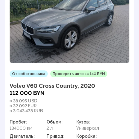
От собственника
Проверить авто за 140 BYN
Volvo V60 Cross Country, 2020
112 000 BYN
≈ 38 095 USD
≈ 32 092 EUR
≈ 3 043 478 RUB
Пробег:
Объем:
Кузов:
134000 км
2 л
Универсал
Двигатель:
Привод:
Коробка: