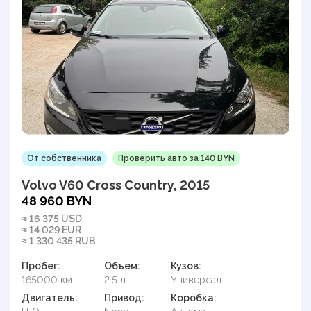
От собственника
Проверить авто за 140 BYN
Volvo V60 Cross Country, 2015
48 960 BYN
≈ 16 375 USD
≈ 14 029 EUR
≈ 1 330 435 RUB
Пробег:
Объем:
Кузов:
165000 км
2.5 л
Универсал
Двигатель:
Привод:
Коробка: