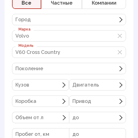
Все
Частные
Компании
Город
Марка
Volvo
Volvo
Модель
V60 Cross Country
V60 Cross Country
Поколение
Кузов
Двигатель
Коробка
Привод
Объем от л
до