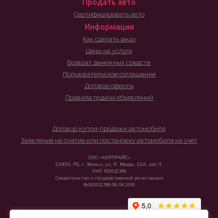
Продать авто
Сертифицировать авто
Информация
Как сделать заказ
Цены на услуги
Возврат денежных средств
Пользовательское соглашение
Договор оферты
Правила подачи объявлений
Договор купли-продажи автомобиля
Заявление на снятие или постановку автомобиля на учёт
ООО «КАРПРАЙС»
220015, РБ, г. Минск, ул. Я. Мавра, 22А, каб.11.
УНП 192632399
Свидетельство о государственной регистрации
№192632399 08.04.2016