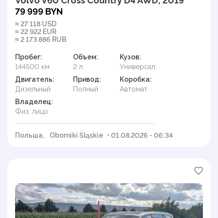
Volvo V60 Cross Country D4 AWD, 2019
79 999 BYN
≈ 27 118 USD
≈ 22 922 EUR
≈ 2 173 886 RUB
Пробег:
Объем:
Кузов:
144500 км
2 л
Универсал
Двигатель:
Привод:
Коробка:
Дизельный
Полный
Автомат
Владелец:
Физ. лицо
Польша,
Oborniki Śląskie
• 01.08.2026 - 06:34