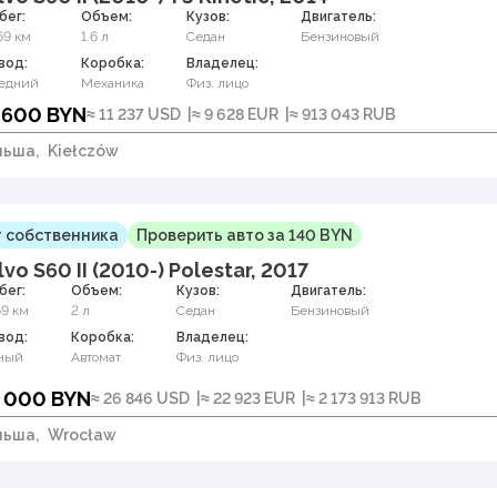
бег:
Объем:
Кузов:
Двигатель:
69 км
1.6 л
Седан
Бензиновый
вод:
Коробка:
Владелец:
едний
Механика
Физ. лицо
 600 BYN
≈ 11 237 USD
≈ 9 628 EUR
≈ 913 043 RUB
льша,
Kiełczów
 собственника
Проверить авто за 140 BYN
lvo S60 II (2010-) Polestar, 2017
бег:
Объем:
Кузов:
Двигатель:
69 км
2 л
Седан
Бензиновый
вод:
Коробка:
Владелец:
ный
Автомат
Физ. лицо
 000 BYN
≈ 26 846 USD
≈ 22 923 EUR
≈ 2 173 913 RUB
льша,
Wrocław