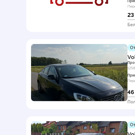
При
Пер
23
Бел
От
Vo
Про
125
При
Пер
46
По
От
Vo