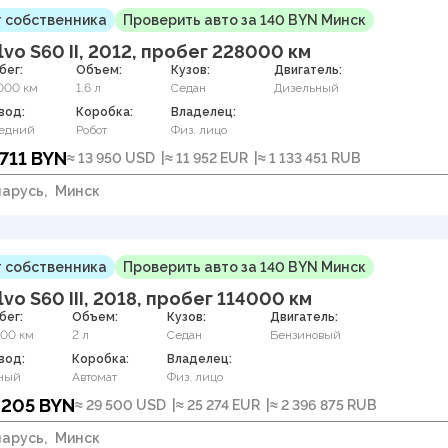
 собственника
Проверить авто за 140 BYN Минск
lvo S60 II, 2012, пробег 228000 км
бег:
Объем:
Кузов:
Двигатель:
000 км
1.6 л
Седан
Дизельный
вод:
Коробка:
Владелец:
едний
Робот
Физ. лицо
 711 BYN
≈ 13 950 USD
≈ 11 952 EUR
≈ 1 133 451 RUB
арусь,
Минск
 собственника
Проверить авто за 140 BYN Минск
lvo S60 III, 2018, пробег 114000 км
бег:
Объем:
Кузов:
Двигатель:
000 км
2 л
Седан
Бензиновый
вод:
Коробка:
Владелец:
ный
Автомат
Физ. лицо
 205 BYN
≈ 29 500 USD
≈ 25 274 EUR
≈ 2 396 875 RUB
арусь,
Минск