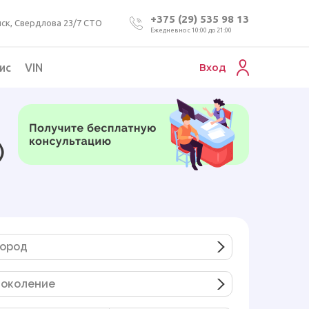
+375 (29) 535 98 13
ск, Свердлова 23/7 СТО
Ежедневно с 10:00 до 21:00
ис
VIN
Вход
Подбор коммерческого авто
Проверка VIN номера авто
)
Пригон авто из Беларуси
Подбор мотоцикла
ород
околение