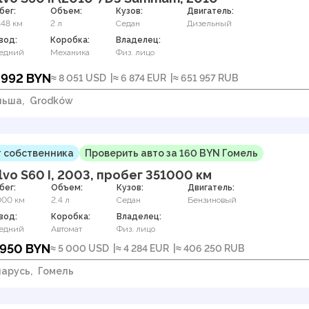
бег:
Объем:
Кузов:
Двигатель:
348 км
2 л
Седан
Дизельный
вод:
Коробка:
Владелец:
едний
Механика
Физ. лицо
 992 BYN
≈ 8 051 USD
≈ 6 874 EUR
≈ 651 957 RUB
льша,
Grodków
 собственника
Проверить авто за 160 BYN Гомель
lvo S60 I, 2003, пробег 351000 км
бег:
Объем:
Кузов:
Двигатель:
000 км
2.4 л
Седан
Бензиновый
вод:
Коробка:
Владелец:
едний
Автомат
Физ. лицо
 950 BYN
≈ 5 000 USD
≈ 4 284 EUR
≈ 406 250 RUB
арусь,
Гомель