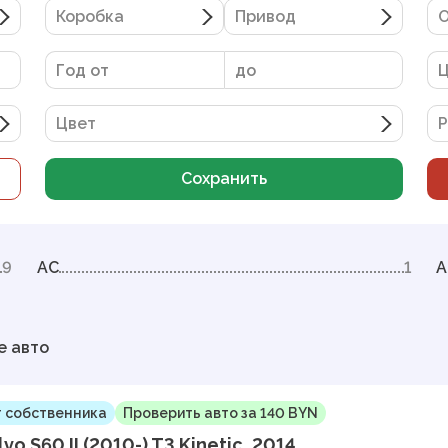
Коробка
Привод
О
Цвет
Р
Сохранить
9
AC
1
A
е авто
 собственника
Проверить авто за 140 BYN
lvo S60 II (2010-) T3 Kinetic, 2014