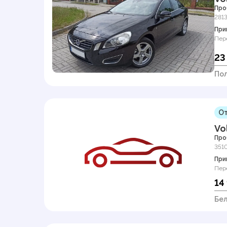
Про
281
При
Пер
23
По
От
Vo
Про
351
При
Пер
14
Бел