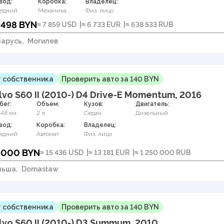
вод:
Коробка:
Владелец:
едний
Механика
Физ. лицо
 498 BYN
≈ 7 859 USD
≈ 6 733 EUR
≈ 638 533 RUB
арусь,
Могилев
 собственника
Проверить авто за 140 BYN
lvo S60 II (2010-) D4 Drive-E Momentum, 2016
бег:
Объем:
Кузов:
Двигатель:
848 км
2 л
Седан
Дизельный
вод:
Коробка:
Владелец:
едний
Автомат
Физ. лицо
 000 BYN
≈ 15 436 USD
≈ 13 181 EUR
≈ 1 250 000 RUB
льша,
Domasław
 собственника
Проверить авто за 140 BYN
lvo S60 II (2010-) D3 Summum, 2010