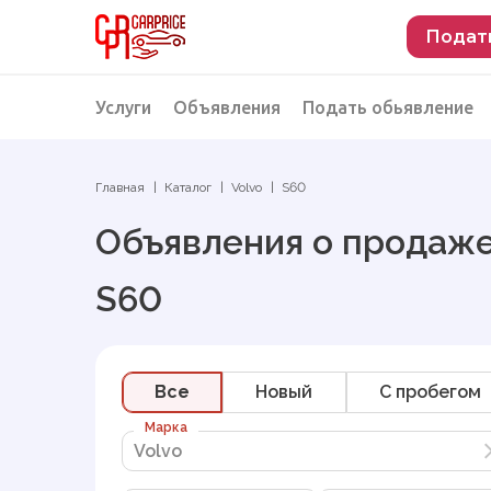
Подат
Услуги
Объявления
Подать обьявление
Разместить объявление о продаже
Подбор автомобиля
Главная
Каталог
Volvo
S60
Подбор автомобиля из Российской Феде
Объявления о продаже
Подбор автомобиля из Европы
S60
Проверка автомобиля перед покупкой
Все
Новый
C пробегом
Марка
Volvo
Volvo