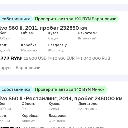
 собственника
Проверить авто за 190 BYN Барановичи
lvo S60 II, 2011, пробег 232850 км
бег:
Объем:
Кузов:
Двигатель:
850 км
1.6 л
Седан
Дизельный
вод:
Коробка:
Владелец:
едний
Механика
Физ. лицо
 272 BYN
≈ 12 800 USD
≈ 10 966 EUR
≈ 1 040 000 RUB
арусь,
Барановичи
 собственника
Проверить авто за 140 BYN Минск
lvo S60 II · Рестайлинг, 2014, пробег 245000 км
бег:
Объем:
Кузов:
Двигатель:
000 км
2 л
Седан
Бензиновый
вод:
Коробка:
Владелец:
едний
Автомат
Физ. лицо