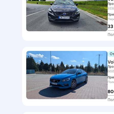
Про
933
При
Пер
33
По
От
Vo
Про
661
При
Пол
80
По