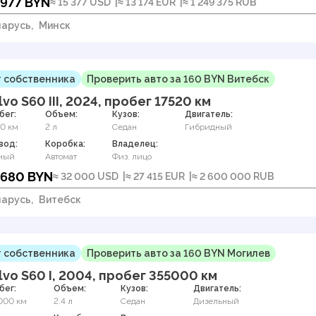
 977 BYN
≈ 15 377 USD
≈ 13 174 EUR
≈ 1 249 375 RUB
арусь,
Минск
 собственника
Проверить авто за 160 BYN Витебск
lvo S60 III, 2024, пробег 17520 км
бег:
Объем:
Кузов:
Двигатель:
20 км
2 л
Седан
Гибридный
вод:
Коробка:
Владелец:
ный
Автомат
Физ. лицо
 680 BYN
≈ 32 000 USD
≈ 27 415 EUR
≈ 2 600 000 RUB
арусь,
Витебск
 собственника
Проверить авто за 160 BYN Могилев
lvo S60 I, 2004, пробег 355000 км
бег:
Объем:
Кузов:
Двигатель:
000 км
2.4 л
Седан
Дизельный