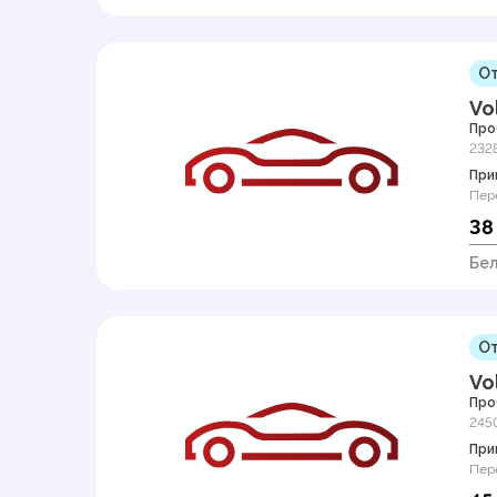
От
Vo
Про
232
При
Пер
38
Бел
От
Vo
Про
245
При
Пер