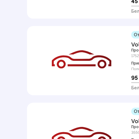
45
Бел
От
Vo
Про
175
При
Пол
95
Бел
От
Vo
Про
355