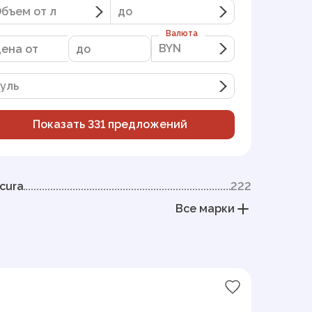
бъем от л
до
Валюта
BYN
BYN
уль
Показать
331
предложений
cura
222
Все марки