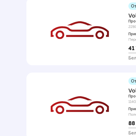
От
Vo
Про
228
При
Пер
41
Бел
От
Vo
Про
114
При
Пол
88
Бел