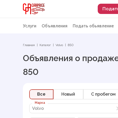
Подат
Услуги
Объявления
Подать обьявление
Разместить объявление о продаже
Подбор автомобиля
Главная
Каталог
Volvo
850
Подбор автомобиля из Российской Феде
Объявления о продаже
Подбор автомобиля из Европы
850
Проверка автомобиля перед покупкой
Все
Новый
C пробегом
Марка
Volvo
Volvo