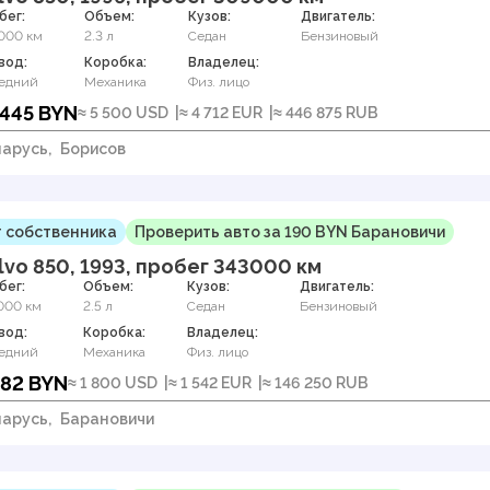
бег:
Объем:
Кузов:
Двигатель:
000 км
2.3 л
Седан
Бензиновый
вод:
Коробка:
Владелец:
едний
Механика
Физ. лицо
 445 BYN
≈ 5 500 USD
≈ 4 712 EUR
≈ 446 875 RUB
арусь,
Борисов
 собственника
Проверить авто за 190 BYN Барановичи
lvo 850, 1993, пробег 343000 км
бег:
Объем:
Кузов:
Двигатель:
000 км
2.5 л
Седан
Бензиновый
вод:
Коробка:
Владелец:
едний
Механика
Физ. лицо
382 BYN
≈ 1 800 USD
≈ 1 542 EUR
≈ 146 250 RUB
арусь,
Барановичи