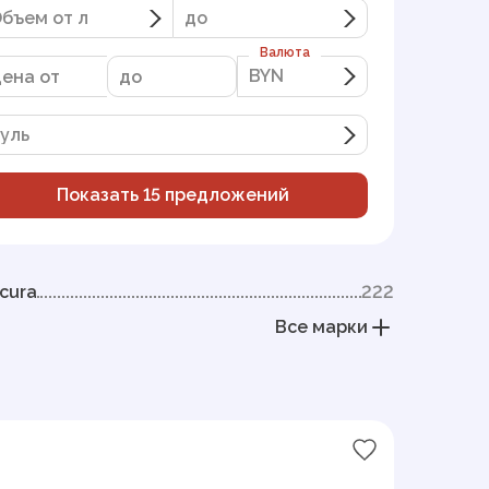
бъем от л
до
Валюта
BYN
BYN
уль
Показать
15
предложений
cura
222
Все марки