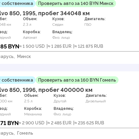
 собственника
Проверить авто за 140 BYN Минск
lvo 850, 1995, пробег 344048 км
бег:
Объем:
Кузов:
Двигатель:
048 км
2.3 л
Седан
ГБО
вод:
Коробка:
Владелец:
едний
Автомат
Физ. лицо
485 BYN
≈ 1 500 USD
≈ 1 285 EUR
≈ 121 875 RUB
арусь,
Минск
 собственника
Проверить авто за 160 BYN Гомель
lvo 850, 1996, пробег 400000 км
бег:
Объем:
Кузов:
Двигатель:
000 км
2.5 л
Другой
Дизельный
вод:
Коробка:
Владелец:
едний
Механика
Физ. лицо
671 BYN
≈ 2 900 USD
≈ 2 485 EUR
≈ 235 625 RUB
арусь,
Гомель