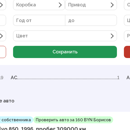
Коробка
Привод
О
Цвет
Р
Сохранить
9
AC
1
A
е авто
 собственника
Проверить авто за 160 BYN Борисов
lvo 850, 1996, пробег 309000 км