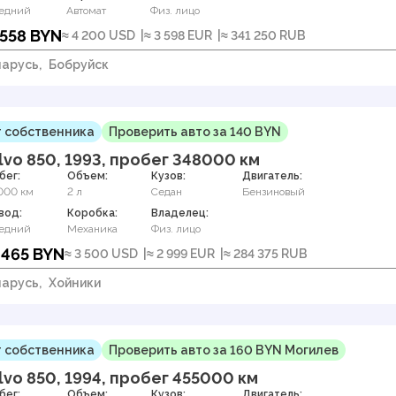
едний
Автомат
Физ. лицо
 558 BYN
≈ 4 200 USD
≈ 3 598 EUR
≈ 341 250 RUB
арусь,
Бобруйск
 собственника
Проверить авто за 140 BYN
lvo 850, 1993, пробег 348000 км
бег:
Объем:
Кузов:
Двигатель:
000 км
2 л
Седан
Бензиновый
вод:
Коробка:
Владелец:
едний
Механика
Физ. лицо
 465 BYN
≈ 3 500 USD
≈ 2 999 EUR
≈ 284 375 RUB
арусь,
Хойники
 собственника
Проверить авто за 160 BYN Могилев
lvo 850, 1994, пробег 455000 км
бег:
Объем:
Кузов:
Двигатель: