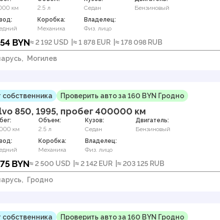
000 км
2.5 л
Седан
Бензиновый
вод:
Коробка:
Владелец:
едний
Механика
Физ. лицо
554 BYN
≈ 2 192 USD
≈ 1 878 EUR
≈ 178 098 RUB
арусь,
Могилев
 собственника
Проверить авто за 160 BYN Гродно
lvo 850, 1995, пробег 400000 км
бег:
Объем:
Кузов:
Двигатель:
000 км
2.5 л
Седан
Бензиновый
вод:
Коробка:
Владелец:
едний
Механика
Физ. лицо
475 BYN
≈ 2 500 USD
≈ 2 142 EUR
≈ 203 125 RUB
арусь,
Гродно
 собственника
Проверить авто за 160 BYN Гродно