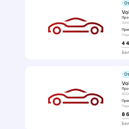
От
Vo
Про
344
При
Пер
4 
Бел
От
Vo
Про
400
При
Пер
8 
Бел