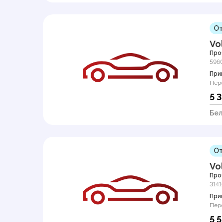
От
Vo
Про
596
При
Пер
5 
Бел
От
Vo
Про
314
При
Пер
5 