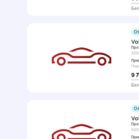
Бел
От
Vo
Про
320
При
Пер
9 
Бел
От
Vo
Про
510
При