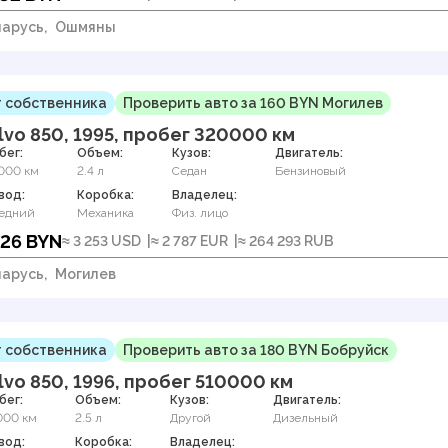
арусь,
Ошмяны
 собственника
Проверить авто за 160 BYN Могилев
lvo 850, 1995, пробег 320000 км
бег:
Объем:
Кузов:
Двигатель:
000 км
2.4 л
Седан
Бензиновый
вод:
Коробка:
Владелец:
едний
Механика
Физ. лицо
726 BYN
≈ 3 253 USD
≈ 2 787 EUR
≈ 264 293 RUB
арусь,
Могилев
 собственника
Проверить авто за 180 BYN Бобруйск
lvo 850, 1996, пробег 510000 км
бег:
Объем:
Кузов:
Двигатель:
000 км
2.5 л
Другой
Дизельный
вод:
Коробка:
Владелец: