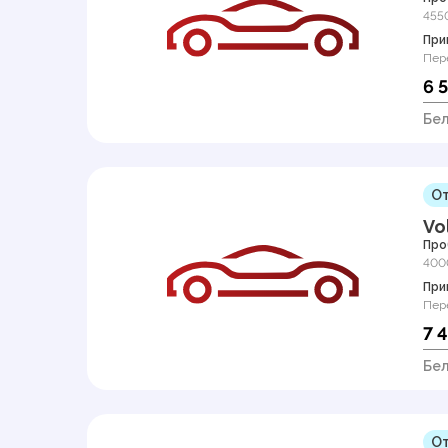
455
При
Пер
6 
Бел
От
Vo
Про
400
При
Пер
7 
Бел
От