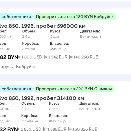
 собственника
Проверить авто за 180 BYN Бобруйск
lvo 850, 1996, пробег 596000 км
бег:
Объем:
Кузов:
Двигатель:
000 км
2.4 л
Седан
Бензиновый
вод:
Коробка:
Владелец:
едний
Автомат
Физ. лицо
382 BYN
≈ 1 800 USD
≈ 1 542 EUR
≈ 146 250 RUB
арусь,
Бобруйск
 собственника
Проверить авто за 220 BYN Ошмяны
lvo 850, 1992, пробег 314100 км
бег:
Объем:
Кузов:
Двигатель:
100 км
2.4 л
Седан
Бензиновый
вод:
Коробка:
Владелец:
едний
Механика
Физ. лицо
532 BYN
≈ 1 850 USD
≈ 1 585 EUR
≈ 150 326 RUB