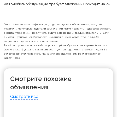
Автомобиль обслужен,не требует вложений.Проходит на РФ.
Ответственность за информацию, содержащуюся в объявлениях, несут их
податели. Некоторые податели объявлений могут проявить недобросовестность
в контактах с вами. Пожалуйста, будьте осторожны и предусмотрительны. Если
вы столкнулись с недобросовестным отношением, обратитесь в службу
поддержки, где вам постараются помочь.
Расчёты осуществляются в белорусских рублях. Сумма в иностранной валюте
(после знака ≈) указана как эквивалент для определения стоимости (цены) в
белорусских рублях по курсу НБРБ или определённому рекламодателем
(заказчиком).
Смотрите похожие
объявления
Смотреть все