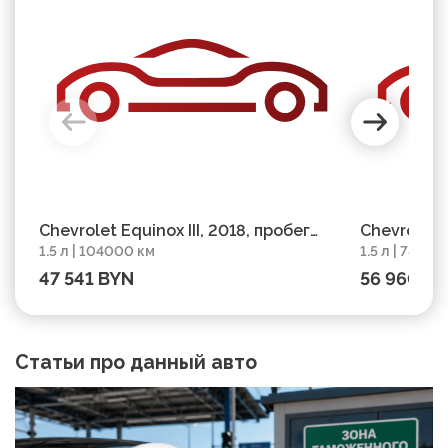
Chevrolet Equinox III, 2018, пробег
Chevrolet E
1.5 л | 104000 км
1.5 л | 78000
104000 км
78000 км
47 541 BYN
56 960 B
Статьи про данный авто