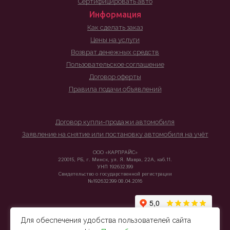
Сертифицировать авто
Информация
Как сделать заказ
Цены на услуги
Возврат денежных средств
Пользовательское соглашение
Договор оферты
Правила подачи объявлений
Договор купли-продажи автомобиля
Заявление на снятие или постановку автомобиля на учёт
ООО «КАРПРАЙС»
220015, РБ, г. Минск, ул. Я. Мавра, 22А, каб.11.
УНП 192632399
Свидетельство о государственной регистрации
№192632399 08.04.2016
Для обеспечения удобства пользователей сайта