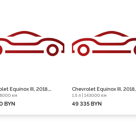
let Equinox III, 2018,
Chevrolet Equinox III, 2018,
 78000 км
1.5 л | 143000 км
г 78000 км
пробег 143000 км
0 BYN
49 335 BYN