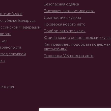
Безопасная сделка
Выездная диагностика авто
автомобилей
Диагностика кузова
спублике Беларусь
Проверка нового авто
оссийской Федерации
Подбор авто под ключ
Европы
Юридическое совровождение купл
итае
Как правильно подобрать подержан
транспорта
автомобиль?
еред покупкой
Проверка VIN номера авто
ика
 на учёт