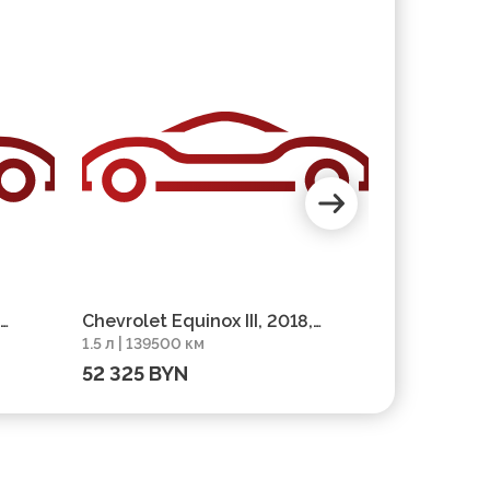
Chevrolet Equinox III, 2018,
Chevrolet E
1.5 л | 139500 км
1.5 л | 1265
пробег 139500 км
пробег 12
52 325 BYN
49 335 B