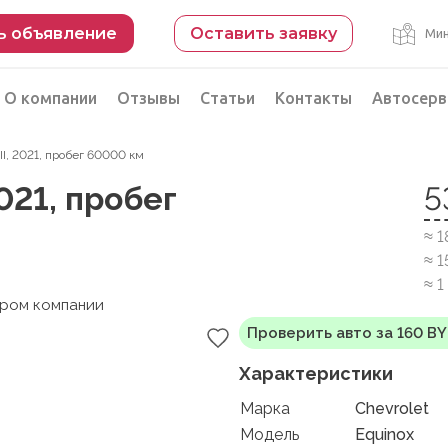
ь объявление
Оставить заявку
Мин
О компании
Отзывы
Статьи
Контакты
Автосерв
III, 2021, пробег 60000 км
Безопасная сделка
2021, пробег
5
рации
Подбор автомобиля из Китая
≈ 
Автоэксперт на день
≈ 1
Компьютерная диагностика
≈ 
ером компании
Проверить авто за 160 B
Характеристики
Марка
Chevrolet
Модель
Equinox