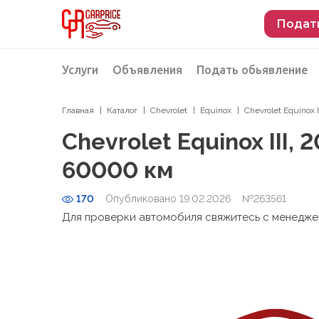
Подат
Услуги
Объявления
Подать обьявление
Главная
Каталог
Chevrolet
Equinox
Chevrolet Equinox 
Разместить объявление о продаже
Подбор автомобиля
Chevrolet Equinox III, 
Подбор автомобиля из Российской Феде
60000 км
Подбор автомобиля из Европы
170
Опубликовано 19.02.2026
Проверка автомобиля перед покупкой
№263561
Для проверки автомобиля свяжитесь с менедж