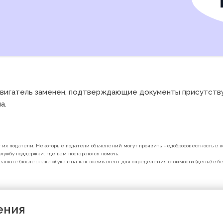
игатель заменен, подтверждающие документы присутствуют
. 

их податели. Некоторые податели объявлений могут проявить недобросовестность в ко
лужбу поддержки, где вам постараются помочь.
валюте (после знака ≈) указана как эквивалент для определения стоимости (цены) в 
ения