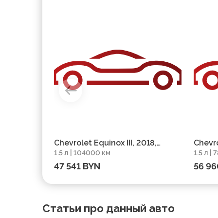
Chevrolet Equinox III, 2018,
Chevro
1.5 л | 104000 км
1.5 л |
пробег 104000 км
пробе
47 541 BYN
56 96
Статьи про данный авто