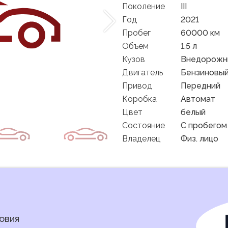
Поколение
III
Год
2021
Пробег
60000 км
Объем
1.5 л
Кузов
Внедорожни
Двигатель
Бензиновы
Привод
Передний
Коробка
Автомат
Цвет
белый
Состояние
C пробегом
Владелец
Физ. лицо
овия