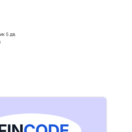
к 5 дв.
й