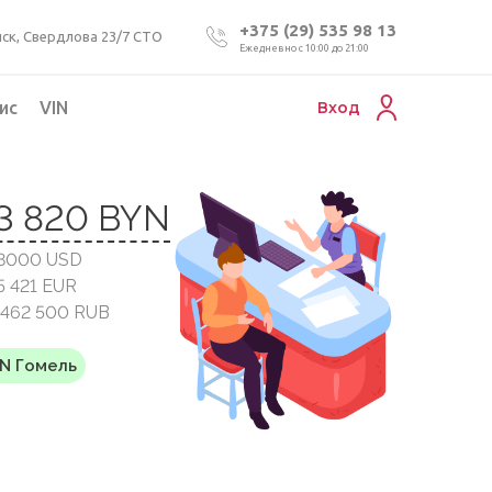
+375 (29) 535 98 13
ск, Свердлова 23/7 СТО
Ежедневно с 10:00 до 21:00
ис
VIN
Вход
Подбор коммерческого авто
3 820 BYN
Проверка VIN номера авто
18000 USD
Пригон авто из Беларуси
5 421 EUR
Подбор мотоцикла
1 462 500 RUB
YN Гомель