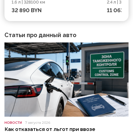
1.6 л | 328100 км
2.4 л | 39450
328100 км
32 890 BYN
11 063 BY
Статьи про данный авто
НОВОСТИ
7 августа 2026
Как отказаться от льгот при ввозе