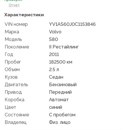
Отчет
Характеристики
VIN номер
YV1AS60J0C1153846
Марка
Volvo
Модель
S80
Поколение
II Рестайлинг
Год
2011
Пробег
182500 км
Объем
2.5 л
Кузов
Седан
Двигатель
Бензиновый
Привод
Передний
Коробка
Автомат
Цвет
синий
Состояние
C пробегом
Владелец
Физ. лицо