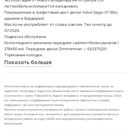
эксплуатации от нового владельца не потребуется. 
Автомобиль используется ежедневно. 

Покрашенные в графитовый цвет диски Volvo Saga r17 (без 
царапин и бордюрки).

Масло не употребляет от слова совсем. Тех осмотр до 
07.2026. 

Подвеска обслужена.

Из последнего заменены передние сайлентблоки рычагов ( 
178450 км). Передние диски Zimmerman — 610371120

Тормозные колодки...
Показать больше
Ответственность за информацию, содержащуюся в объявлениях, несут их
податели. Некоторые податели объявлений могут проявить недобросовестность
в контактах с вами. Пожалуйста, будьте осторожны и предусмотрительны. Если
вы столкнулись с недобросовестным отношением, обратитесь в службу
поддержки, где вам постараются помочь.
Расчёты осуществляются в белорусских рублях. Сумма в иностранной валюте
(после знака ≈) указана как эквивалент для определения стоимости (цены) в
белорусских рублях по курсу НБРБ или определённому рекламодателем
(заказчиком).