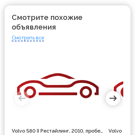
Смотрите похожие
объявления
Смотреть все
Volvo S80 II Рестайлинг, 2010, пробег
Volvo S80 