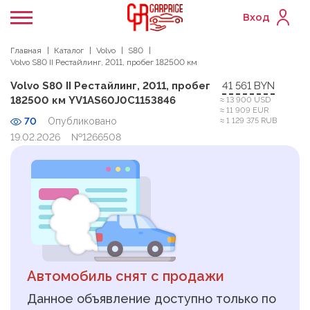
Вход
Главная
Каталог
Volvo
S80
Volvo S80 II Рестайлинг, 2011, пробег 182500 км
Volvo S80 II Рестайлинг, 2011, пробег
41 561 BYN
182500 км YV1AS60J0C1153846
≈ 13 900 USD
≈ 11 909 EUR
70
Опубликовано
≈ 1 129 375 RUB
19.02.2026
№1266508
Автомобиль снят с продажи
Данное объявление доступно только по