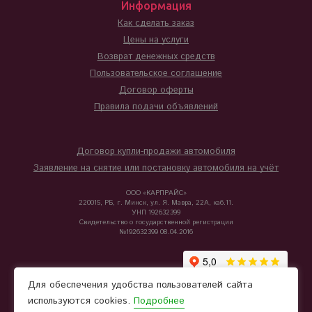
Информация
Как сделать заказ
Цены на услуги
Возврат денежных средств
Пользовательское соглашение
Договор оферты
Правила подачи объявлений
Договор купли-продажи автомобиля
Заявление на снятие или постановку автомобиля на учёт
ООО «КАРПРАЙС»
220015, РБ, г. Минск, ул. Я. Мавра, 22А, каб.11.
УНП 192632399
Свидетельство о государственной регистрации
№192632399 08.04.2016
Для обеспечения удобства пользователей сайта
используются cookies.
Подробнее