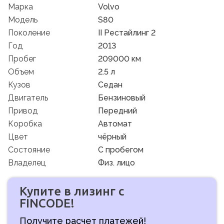
Марка
Volvo
Модель
S80
Поколение
II Рестайлинг 2
Год
2013
Пробег
209000 км
Объем
2.5 л
Кузов
Седан
Двигатель
Бензиновый
Привод
Передний
Коробка
Автомат
Цвет
чёрный
Состояние
C пробегом
Владелец
Физ. лицо
Купите в лизинг с
FINCODE!
Получите расчет платежей!