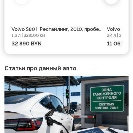
Volvo S80 II Рестайлинг, 2010, пробег
Volvo S80 
1.6 л | 328100 км
2.4 л | 39450
328100 км
32 890 BYN
11 063 BY
Статьи про данный авто