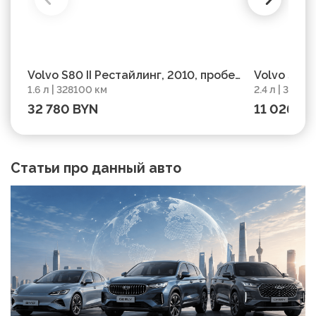
Volvo S80 II Рестайлинг, 2010, пробег
Volvo S80 
1.6 л | 328100 км
2.4 л | 39450
328100 км
32 780 BYN
11 026 BY
Статьи про данный авто