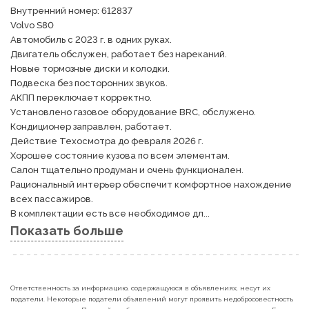
Внутренний номер: 612837

Volvo S80

Автомобиль с 2023 г. в одних руках.

Двигатель обслужен, работает без нареканий.

Новые тормозные диски и колодки.

Подвеска без посторонних звуков.

АКПП переключает корректно.

Установлено газовое оборудование BRC, обслужено.

Кондиционер заправлен, работает.

Действие Техосмотра до февраля 2026 г.

Хорошее состояние кузова по всем элементам.

Салон тщательно продуман и очень функционален. 
Рациональный интерьер обеспечит комфортное нахождение 
всех пассажиров.

В комплектации есть все необходимое дл...
Показать больше
Ответственность за информацию, содержащуюся в объявлениях, несут их
податели. Некоторые податели объявлений могут проявить недобросовестность