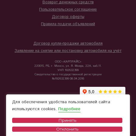
Возврат денежных средств
Пользовательское соглашение
Договор оферты
Правила подачи объявлений
Договор купли-продажи автомобиля
Заявление на снятие или постановку автомобиля на учёт
ООО «КАРПРАЙС»
220015, РБ, г. Минск, ул. Я. Мавра, 22А, каб.11.
УНП 192632399
Свидетельство о государственной регистрации
№192632399 08.04.2016
Для обеспечения удобства пользователей сайта
используются cookies.
Подробнее
Принять
Отклонить
© 2026 Carprice - Подбор и продажа автомобилей из Беларуси, Европы и Китая.