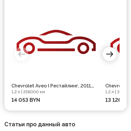
Chevrolet Aveo I Рестайлинг, 2011,
Chevrolet 
1.2 л | 258000 км
1.2 л | 3020
пробег 258000 км
пробег 30
14 053 BYN
13 126 BY
Статьи про данный авто