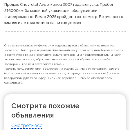
Продаю Chevrolet Aveo, конец 2007 года выпуска. Пробег 
216000км. За машиной ухаживали, обслуживали 
своевременно. В мае 2025 пройден тех. осмотр. В комплекте 
зимняя и летняя резина на литых дисках. 
Ответственность за информацию, содержащуюся в объявлениях, несут их
податели. Некоторые податели объявлений могут проявить недобросовестность
в контактах с вами. Пожалуйста, будьте осторожны и предусмотрительны. Если
вы столкнулись с недобросовестным отношением, обратитесь в службу
поддержки, где вам постараются помочь.
Расчёты осуществляются в белорусских рублях. Сумма в иностранной валюте
(после знака ≈) указана как эквивалент для определения стоимости (цены) в
белорусских рублях по курсу НБРБ или определённому рекламодателем
(заказчиком).
Смотрите похожие
объявления
Смотреть все