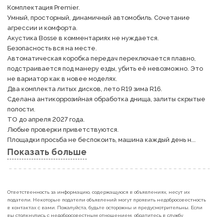
Комплектация Premier. 

Умный, просторный, динамичный автомобиль. Сочетание 
агрессии и комфорта.

Акустика Bosse в комментариях не нуждается.

Безопасность вся на месте.

Автоматическая коробка передач переключается плавно, 
подстраивается под манеру езды, убить её невозможно. Это 
не вариатор как в новее моделях.

Два комплекта литых дисков, лето R19 зима R16. 

Сделана антикоррозийная обработка днища, залиты скрытые 
полости.

ТО до апреля 2027 года.

Любые проверки приветствуются.

Площадки просьба не беспокоить, машина каждый день н...
Показать больше
Ответственность за информацию, содержащуюся в объявлениях, несут их
податели. Некоторые податели объявлений могут проявить недобросовестность
в контактах с вами. Пожалуйста, будьте осторожны и предусмотрительны. Если
вы столкнулись с недобросовестным отношением, обратитесь в службу