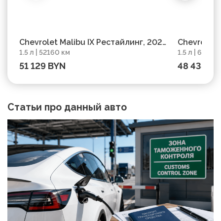
Chevrolet Malibu IX Рестайлинг, 2022,
Chevrolet 
1.5 л | 52160 км
1.5 л | 69000
пробег 52160 км
пробег 69
51 129 BYN
48 438 B
Статьи про данный авто