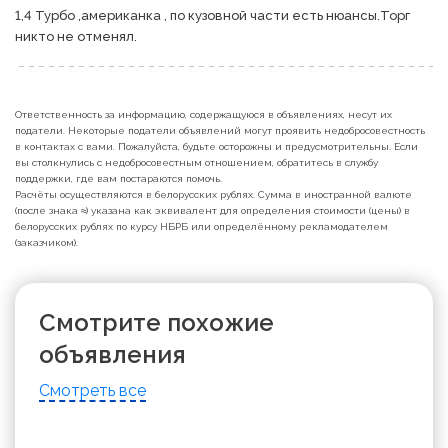
1,4 Турбо ,американка , по кузовной части есть нюансы.Торг 
никто не отменял.
Ответственность за информацию, содержащуюся в объявлениях, несут их
податели. Некоторые податели объявлений могут проявить недобросовестность
в контактах с вами. Пожалуйста, будьте осторожны и предусмотрительны. Если
вы столкнулись с недобросовестным отношением, обратитесь в службу
поддержки, где вам постараются помочь.
Расчёты осуществляются в белорусских рублях. Сумма в иностранной валюте
(после знака ≈) указана как эквивалент для определения стоимости (цены) в
белорусских рублях по курсу НБРБ или определённому рекламодателем
(заказчиком).
Смотрите похожие
объявления
Смотреть все