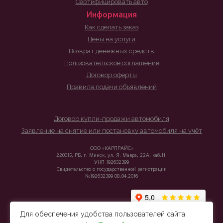
Сертифицировать авто
Информация
Как сделать заказ
Цены на услуги
Возврат денежных средств
Пользовательское соглашение
Договор оферты
Правила подачи объявлений
Договор купли-продажи автомобиля
Заявление на снятие или постановку автомобиля на учёт
ООО «КАРПРАЙС»
220015, РБ, г. Минск, ул. Я. Мавра, 22А, каб.11.
УНП 192632399
Свидетельство о государственной регистрации
№192632399 08.04.2016
Для обеспечения удобства пользователей сайта