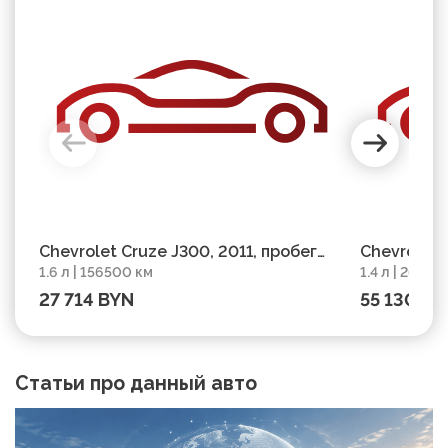
Chevrolet Cruze J300, 2011, пробег
Chevrolet 
1.6 л | 156500 км
1.4 л | 26450
156500 км
2018, проб
27 714 BYN
55 130 BY
Статьи про данный авто