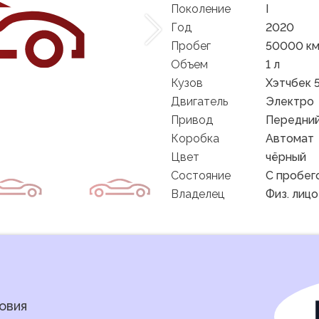
Поколение
I
Год
2020
Пробег
50000 к
Объем
1 л
Кузов
Хэтчбек 5
Двигатель
Электро
Привод
Передни
Коробка
Автомат
Цвет
чёрный
Состояние
C пробег
Владелец
Физ. лицо
овия