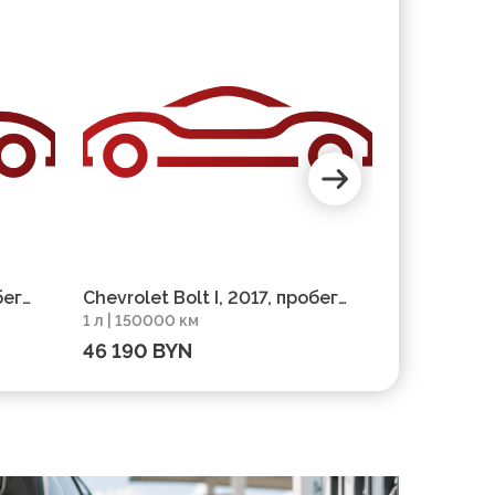
бег
Chevrolet Bolt I, 2017, пробег
Chevrolet 
1 л | 150000 км
1 л | 140000
150000 км
140000 км
46 190 BYN
52 448 B