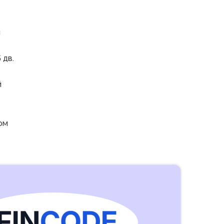
м
 дв.
й
ом