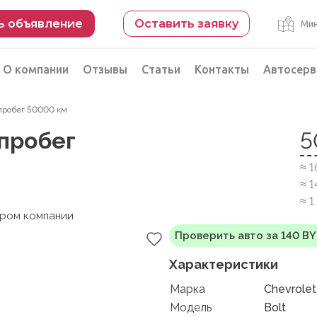
ь объявление
Оставить заявку
Мин
О компании
Отзывы
Статьи
Контакты
Автосерв
, пробег 50000 км
Безопасная сделка
 пробег
5
рации
Подбор автомобиля из Китая
≈ 
Автоэксперт на день
≈ 1
Компьютерная диагностика
≈ 1
ером компании
Проверить авто за 140 B
Характеристики
Марка
Chevrolet
Модель
Bolt