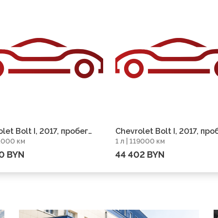
let Bolt I, 2017, пробег
Chevrolet Bolt I, 2017, про
41000 км
1 л | 119000 км
0 км
119000 км
0 BYN
44 402 BYN