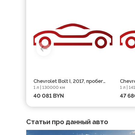
Chevrolet Bolt I, 2017, пробег
Chevro
1 л | 130000 км
1 л | 1
130000 км
14100
40 081 BYN
47 68
Статьи про данный авто