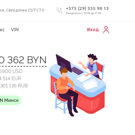
+375 (29) 535 98 13
ск, Свердлова 23/7 СТО
Ежедневно с 10:00 до 21:00
ис
VIN
Вход
Подбор коммерческого авто
0 362 BYN
Проверка VIN номера авто
16900 USD
Пригон авто из Беларуси
4 514 EUR
Подбор мотоцикла
 361 135 RUB
YN Минск