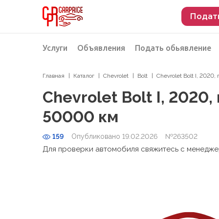
Подат
Услуги
Объявления
Подать обьявление
Главная
Каталог
Chevrolet
Bolt
Chevrolet Bolt I, 2020
Разместить объявление о продаже
Подбор автомобиля
Chevrolet Bolt I, 2020,
Подбор автомобиля из Российской Феде
50000 км
Подбор автомобиля из Европы
159
Опубликовано 19.02.2026
Проверка автомобиля перед покупкой
№263502
Для проверки автомобиля свяжитесь с менедж