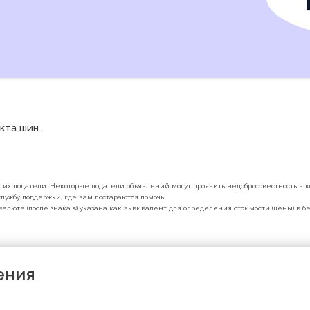
та шин. 

их податели. Некоторые податели объявлений могут проявить недобросовестность в ко
лужбу поддержки, где вам постараются помочь.
валюте (после знака ≈) указана как эквивалент для определения стоимости (цены) в 
ения