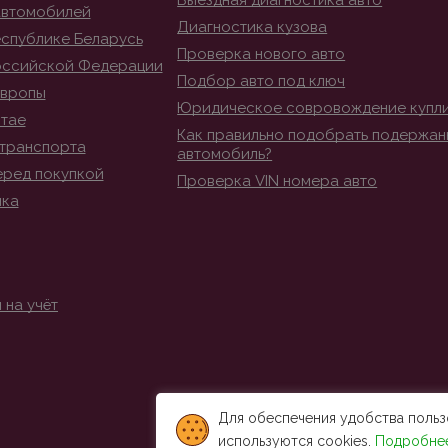
Выездная диагностика авто
автомобилей
Диагностика кузова
спублике Беларусь
Проверка нового авто
оссийской Федерации
Подбор авто под ключ
Европы
Юридическое совровождение купл
итае
Как правильно подобрать подержан
транспорта
автомобиль?
еред покупкой
Проверка VIN номера авто
ика
 на учёт
Для обеспечения удобства польз
используются cookies.
Подробне