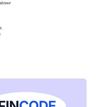
йлинг
в.
й