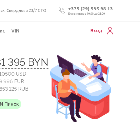
+375 (29) 535 98 13
ск, Свердлова 23/7 СТО
Ежедневно с 10:00 до 21:00
ис
VIN
Вход
Подбор коммерческого авто
31 395 BYN
Проверка VIN номера авто
 10500 USD
Пригон авто из Беларуси
 8 996 EUR
Подбор мотоцикла
 853 125 RUB
YN Пинск