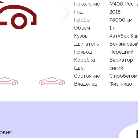
Поколение
M400 Реста
Год
2018
Пробег
78000 км
Объем
1 л
Кузов
Хэтчбек 5 д
Двигатель
Бензиновы
Привод
Передний
Коробка
Вариатор
Цвет
синий
Состояние
C пробегом
Владелец
Физ. лицо
овия