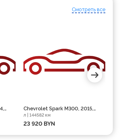
Смотреть все
4,
Chevrolet Spark M300, 2015,
Chevrolet 
л | 144582 км
л | 80000 к
пробег 144582 км
пробег 80
23 920 BYN
25 415 BY