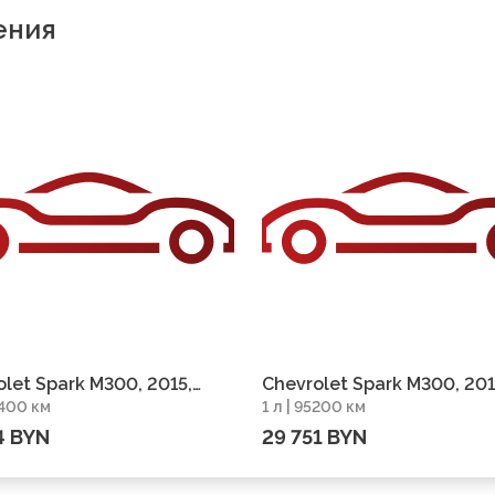
ения
let Spark M300, 2015,
Chevrolet Spark M300, 201
0400 км
1 л | 95200 км
г 70400 км
пробег 95200 км
4 BYN
29 751 BYN