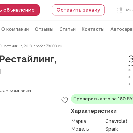
ь объявление
Оставить заявку
Мин
О компании
Отзывы
Статьи
Контакты
Автосерв
0 Рестайлинг, 2018, пробег 78000 км
Безопасная сделка
 Рестайлинг,
рации
Подбор автомобиля из Китая
м
≈
Автоэксперт на день
≈
Компьютерная диагностика
≈
ером компании
Проверить авто за 180 B
Характеристики
Марка
Chevrolet
Модель
Spark