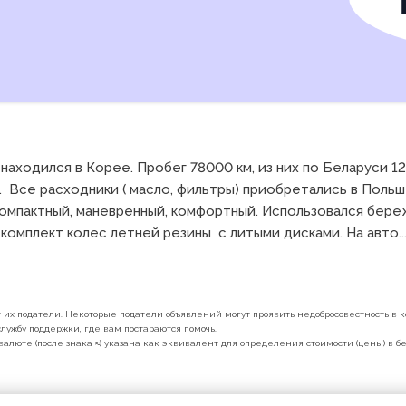
 находился в Корее. Пробег 78000 км, из них по Беларуси 12
 Все расходники ( масло, фильтры) приобретались в Польше
омпактный, маневренный, комфортный. Использовался бережн
омплект колес летней резины  с литыми дисками. На авто..
их податели. Некоторые податели объявлений могут проявить недобросовестность в ко
лужбу поддержки, где вам постараются помочь.
валюте (после знака ≈) указана как эквивалент для определения стоимости (цены) в 