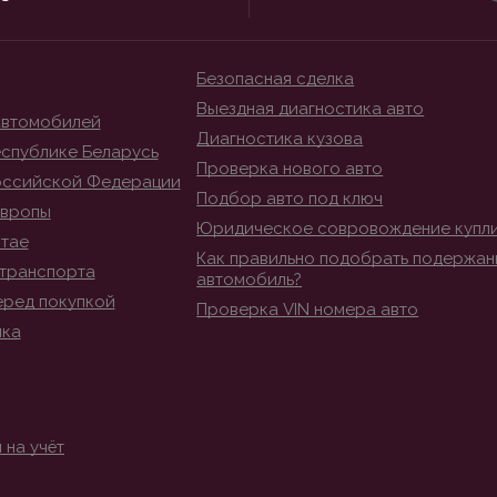
Безопасная сделка
Выездная диагностика авто
автомобилей
Диагностика кузова
спублике Беларусь
Проверка нового авто
оссийской Федерации
Подбор авто под ключ
Европы
Юридическое совровождение купл
итае
Как правильно подобрать подержан
транспорта
автомобиль?
еред покупкой
Проверка VIN номера авто
ика
 на учёт