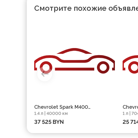
Смотрите похожие объявл
Chevrolet Spark M400
Chevro
1.4 л | 40000 км
1 л | 7
Рестайлинг, 2022, пробег
пробе
37 525 BYN
25 71
40000 км