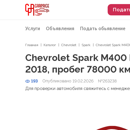
Подат
Услуги
Объявления
Подать обьявление
Главная
Каталог
Chevrolet
Spark
Chevrolet Spark M40
Разместить объявление о продаже
Подбор автомобиля
Chevrolet Spark M400
Подбор автомобиля из Российской Феде
2018, пробег 78000 к
Подбор автомобиля из Европы
193
Опубликовано 19.02.2026
Проверка автомобиля перед покупкой
№263238
Для проверки автомобиля свяжитесь с менедж