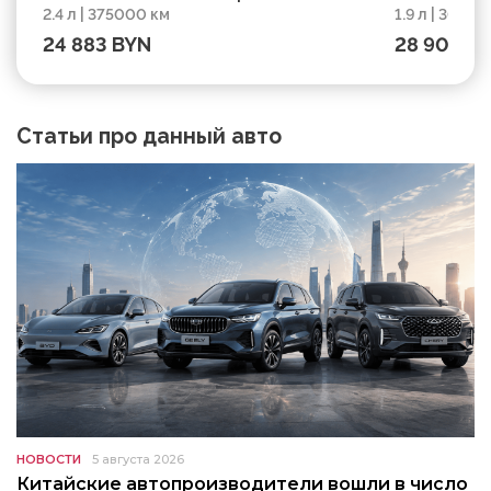
2.4 л | 375000 км
1.9 л | 30365
км
303650 км
24 883 BYN
28 906 B
Статьи про данный авто
НОВОСТИ
5 августа 2026
Китайские автопроизводители вошли в число