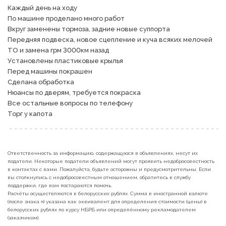
Каждый день на ходу

По машине проделано много работ

Вкруг заменены тормоза, задние новые суппорта

Передняя подвеска, новое сцепление и куча всяких мелочей 

ТО и замена грм 3000км назад

Установлены пластиковые крылья

Перед машины покрашен

Сделана обработка 

Нюансы по дверям, требуется покраска

Все остальные вопросы по телефону 

Торг у капота 
Ответственность за информацию, содержащуюся в объявлениях, несут их
податели. Некоторые податели объявлений могут проявить недобросовестность
в контактах с вами. Пожалуйста, будьте осторожны и предусмотрительны. Если
вы столкнулись с недобросовестным отношением, обратитесь в службу
поддержки, где вам постараются помочь.
Расчёты осуществляются в белорусских рублях. Сумма в иностранной валюте
(после знака ≈) указана как эквивалент для определения стоимости (цены) в
белорусских рублях по курсу НБРБ или определённому рекламодателем
(заказчиком).