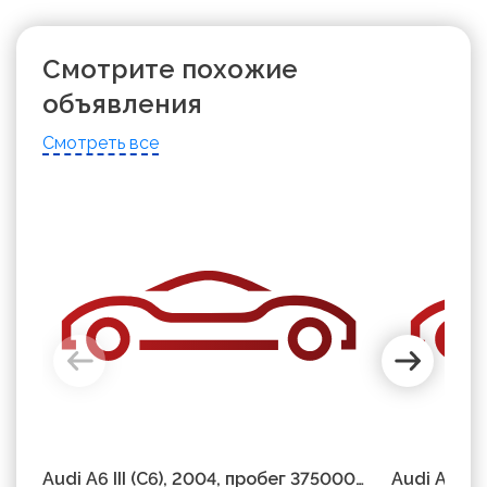
Смотрите похожие
объявления
Смотреть все
Audi A6 III (C6), 2004, пробег 375000
Audi A6 C5