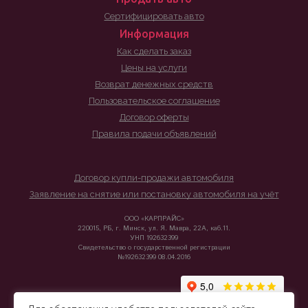
Сертифицировать авто
Информация
Как сделать заказ
Цены на услуги
Возврат денежных средств
Пользовательское соглашение
Договор оферты
Правила подачи объявлений
Договор купли-продажи автомобиля
Заявление на снятие или постановку автомобиля на учёт
ООО «КАРПРАЙС»
220015, РБ, г. Минск, ул. Я. Мавра, 22А, каб.11.
УНП 192632399
Свидетельство о государственной регистрации
№192632399 08.04.2016