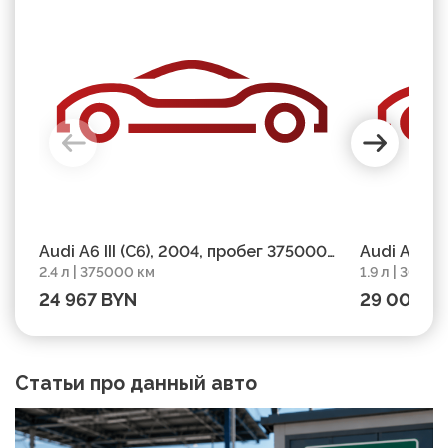
Audi A6 III (C6), 2004, пробег 375000
Audi A6 C5
2.4 л | 375000 км
1.9 л | 30365
км
303650 км
24 967 BYN
29 003 B
Статьи про данный авто