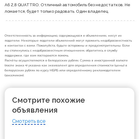
А6 2,8 QUATTRO. Отличный автомобиль без недостатков. Не 
ломается, будет только радовать. Один владелец. 
Ответственность за информацию, содержащуюся в объявлениях, несут их
податели. Некоторые податели объявлений могут проявить недобросовестность
в контактах с вами. Пожалуйста, будьте осторожны и предусмотрительны. Если
вы столкнулись с недобросовестным отношением, обратитесь в службу
поддержки, где вам постараются помочь.
Расчёты осуществляются в белорусских рублях. Сумма в иностранной валюте
(после знака ≈) указана как эквивалент для определения стоимости (цены) в
белорусских рублях по курсу НБРБ или определённому рекламодателем
(заказчиком).
Смотрите похожие
объявления
Смотреть все