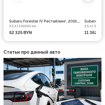
Subaru Forester IV Рестайлинг, 2016,
Subaru For
2.5 л | 115000 км
2.5 л | 39428
пробег 115000 км
пробег 39
52 325 BYN
11 362 BY
Статьи про данный авто