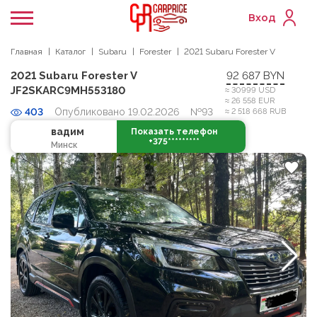
Вход
Главная
Каталог
Subaru
Forester
2021 Subaru Forester V
2021 Subaru Forester V
92 687 BYN
JF2SKARC9MH553180
≈ 30999 USD
≈ 26 558 EUR
403
Опубликовано 19.02.2026
№93
≈ 2 518 668 RUB
вадим
Показать телефон
+375*********
Минск