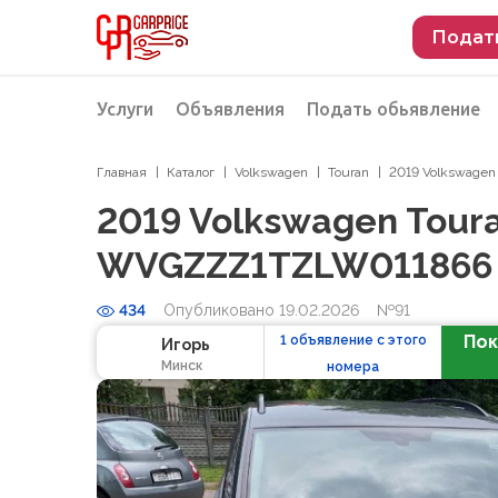
Подат
Услуги
Объявления
Подать обьявление
Главная
Каталог
Volkswagen
Touran
2019 Volkswagen T
Разместить объявление о продаже
Подбор автомобиля
2019 Volkswagen Touran
Подбор автомобиля из Российской Феде
WVGZZZ1TZLW011866
Подбор автомобиля из Европы
434
Опубликовано 19.02.2026
Проверка автомобиля перед покупкой
№91
Пок
1 объявление с этого
Игорь
Минск
номера