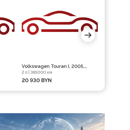
Volkswagen Touran I, 2005,
Volkswagen
2 л | 385000 км
1.9 л | 4440
г
пробег 385000 км
Рестайлин
20 930 BYN
29 900 B
444002 км