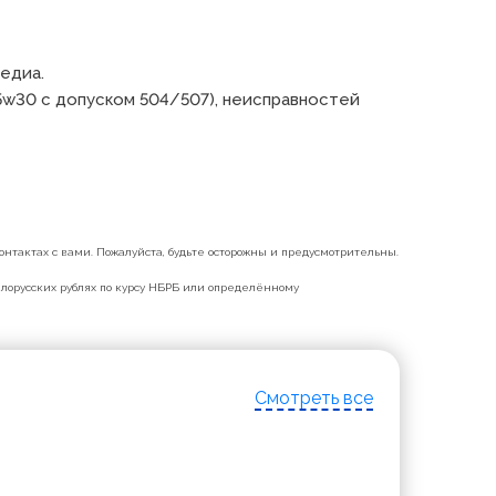
диа.

5w30 с допуском 504/507), неисправностей 
нтактах с вами. Пожалуйста, будьте осторожны и предусмотрительны.
белорусских рублях по курсу НБРБ или определённому
Смотреть все