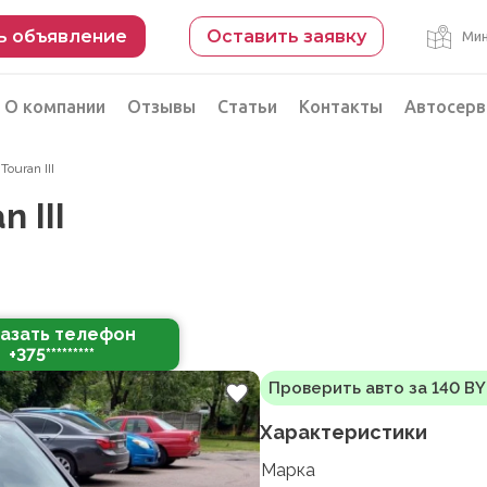
ь объявление
Оставить заявку
Мин
О компании
Отзывы
Статьи
Контакты
Автосерв
ouran III
Безопасная сделка
 III
рации
Подбор автомобиля из Китая
Автоэксперт на день
Компьютерная диагностика
азать телефон
+375*********
Проверить авто за 140 B
Характеристики
Марка