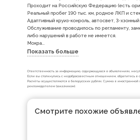
Проходит на Российскую Федерацию (есть ориги
Реальный пробег 190 тыс. км, родное ЛКП и стекл
Адаптивный круиз-конроль, автосвет, 3-хзонный 
Обслуживание проводилось по регламенту, заме
либо нарушений в работе не имеется.

Мокра...
Показать больше
Ответственность за информацию, содержащуюся в объявлениях, несут 
Если вы столкнулись с недобросовестным отношением, обратитесь в с
Расчёты осуществляются в белорусских рублях. Сумма в иностранной 
рекламодателем (заказчиком).
Смотрите похожие объявл