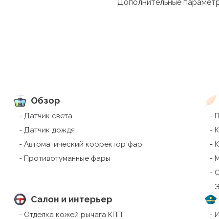
Дополнительные парамет
Обзор
Датчик света
П
Датчик дождя
К
Автоматический корректор фар
К
Противотуманные фары
М
О
Э
Салон и интерьер
Отделка кожей рычага КПП