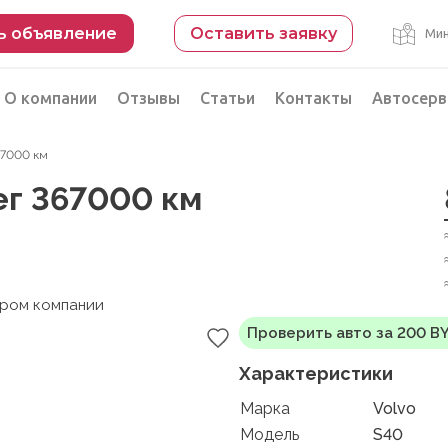
ь объявление
Оставить заявку
Мин
О компании
Отзывы
Статьи
Контакты
Автосерв
367000 км
Безопасная сделка
бег 367000 км
рации
Подбор автомобиля из Китая
Автоэксперт на день
Компьютерная диагностика
ером компании
Проверить авто за 200 B
Характеристики
Марка
Volvo
Модель
S40