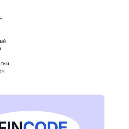
м
вый
й
а
стый
ом