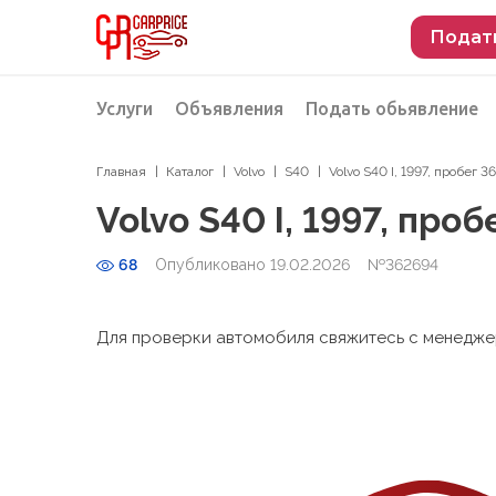
Подат
Услуги
Объявления
Подать обьявление
Главная
Каталог
Volvo
S40
Volvo S40 I, 1997, пробег 
Разместить объявление о продаже
Подбор автомобиля
Volvo S40 I, 1997, про
Подбор автомобиля из Российской Феде
68
Опубликовано 19.02.2026
№362694
Подбор автомобиля из Европы
Проверка автомобиля перед покупкой
Для проверки автомобиля свяжитесь с менедж