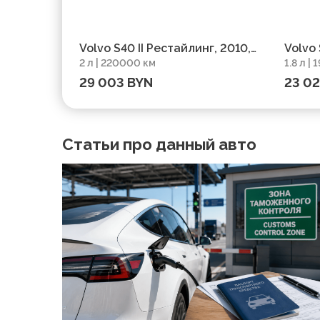
Volvo S40 II Рестайлинг, 2010,
Volvo 
2 л | 220000 км
1.8 л |
пробег 220000 км
пробе
29 003 BYN
23 0
Статьи про данный авто