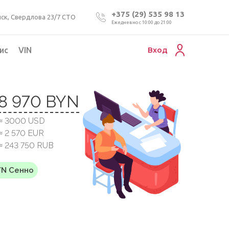
+375 (29) 535 98 13
ск, Свердлова 23/7 СТО
Ежедневно с 10:00 до 21:00
ис
VIN
Вход
Подбор коммерческого авто
8 970 BYN
Проверка VIN номера авто
≈ 3000 USD
Пригон авто из Беларуси
≈ 2 570 EUR
Подбор мотоцикла
≈ 243 750 RUB
YN Сенно