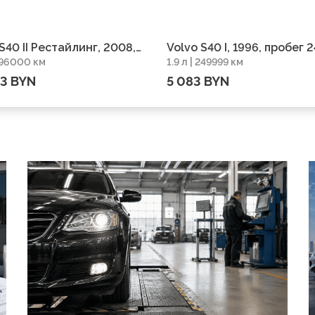
S40 II Рестайлинг, 2008,
Volvo S40 I, 1996, пробег 
 196000 км
1.9 л | 249999 км
г 196000 км
км
23 BYN
5 083 BYN