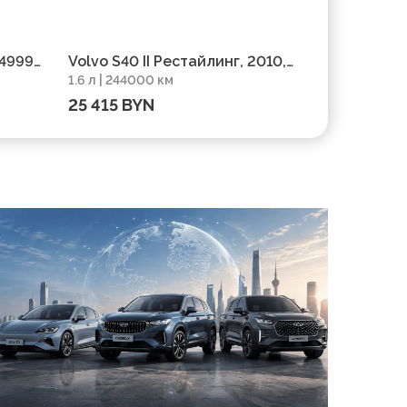
249999
Volvo S40 II Рестайлинг, 2010,
Volvo S40 
1.6 л | 244000 км
1.8 л | 4446
пробег 244000 км
пробег 44
25 415 BYN
24 518 B