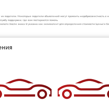
их податели. Некоторые податели объявлений могут проявить недобросовестность в ко
лужбу поддержки, где вам постараются помочь.
валюте (после знака ≈) указана как эквивалент для определения стоимости (цены) в 
ения