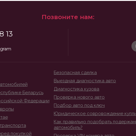
Позвоните нам:
8 13
egram
Безопасная сделка
Выездная диагностика авто
автомобилей
Диагностика кузова
спублике Беларусь
Проверка нового авто
оссийской Федерации
Подбор авто под ключ
Европы
Юридическое совровождение купл
итае
Как правильно подобрать подержан
транспорта
автомобиль?
еред покупкой
Проверка VIN номера авто