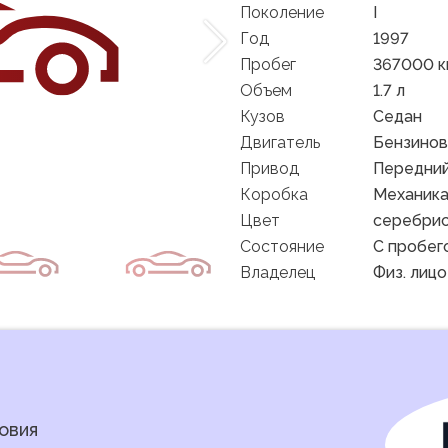
Поколение
I
Год
1997
Пробег
367000 к
Объем
1.7 л
Кузов
Седан
Двигатель
Бензино
Привод
Передни
Коробка
Механик
Цвет
серебри
Состояние
C пробег
Владелец
Физ. лицо
овия