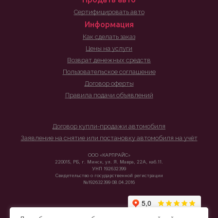
Сертифицировать авто
Информация
Как сделать заказ
Цены на услуги
Возврат денежных средств
Пользовательское соглашение
Договор оферты
Правила подачи объявлений
Договор купли-продажи автомобиля
Заявление на снятие или постановку автомобиля на учёт
ООО «КАРПРАЙС»
220015, РБ, г. Минск, ул. Я. Мавра, 22А, каб.11.
УНП 192632399
Свидетельство о государственной регистрации
№192632399 08.04.2016