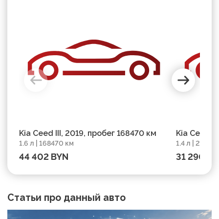
Kia Ceed III, 2019, пробег 168470 км
Kia Ceed I
1.6 л | 168470 км
1.4 л | 2100
210000 км
44 402 BYN
31 290 B
Статьи про данный авто