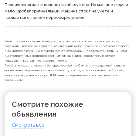
Техническая часть полностью обслужена. На машине ездили 
мало. Пробег оригинальный! Машина стоит на учете и 
продается с полным переоформлением.
Ответственность за информацию, содержащуюся в объявлениях, несут их
податели. Некоторые податели объявлений могут проявить недобросовестность
в контактах с вами. Пожалуйста, будьте осторожны и предусмотрительны. Если
вы столкнулись с недобросовестным отношением, обратитесь в службу
поддержки, где вам постараются помочь.
Расчёты осуществляются в белорусских рублях. Сумма в иностранной валюте
(после знака ≈) указана как эквивалент для определения стоимости (цены) в
белорусских рублях по курсу НБРБ или определённому рекламодателем
(заказчиком).
Смотрите похожие
объявления
Смотреть все