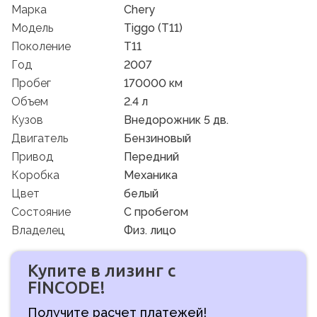
Марка
Chery
Модель
Tiggo (T11)
Поколение
T11
Год
2007
Пробег
170000 км
Объем
2.4 л
Кузов
Внедорожник 5 дв.
Двигатель
Бензиновый
Привод
Передний
Коробка
Механика
Цвет
белый
Состояние
C пробегом
Владелец
Физ. лицо
Купите в лизинг с
FINCODE!
Получите расчет платежей!