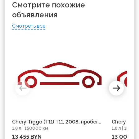
Смотрите похожие
объявления
Смотреть все
Chery Tiggo (T11) T11, 2008, пробег
Chery Tiggo
1.8 л | 150000 км
1.8 л | 15700
150000 км
157000 км
13 455 BYN
13 007 B