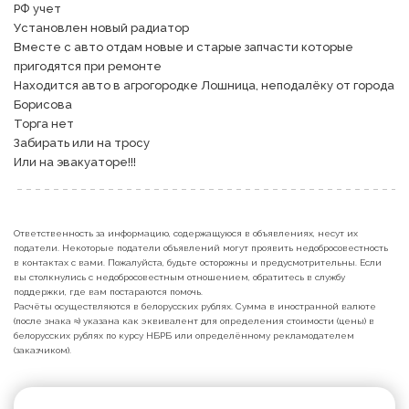
РФ учет

Установлен новый радиатор

Вместе с авто отдам новые и старые запчасти которые 
пригодятся при ремонте

Находится авто в агрогородке Лошница, неподалёку от города 
Борисова

Торга нет

Забирать или на тросу

Или на эвакуаторе!!! 
Ответственность за информацию, содержащуюся в объявлениях, несут их
податели. Некоторые податели объявлений могут проявить недобросовестность
в контактах с вами. Пожалуйста, будьте осторожны и предусмотрительны. Если
вы столкнулись с недобросовестным отношением, обратитесь в службу
поддержки, где вам постараются помочь.
Расчёты осуществляются в белорусских рублях. Сумма в иностранной валюте
(после знака ≈) указана как эквивалент для определения стоимости (цены) в
белорусских рублях по курсу НБРБ или определённому рекламодателем
(заказчиком).