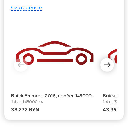
Смотреть все
Buick Encore I, 2016, пробег 145000
Buick Enco
1.4 л | 145000 км
1.4 л | 74000
км
пробег 74
38 272 BYN
43 953 B