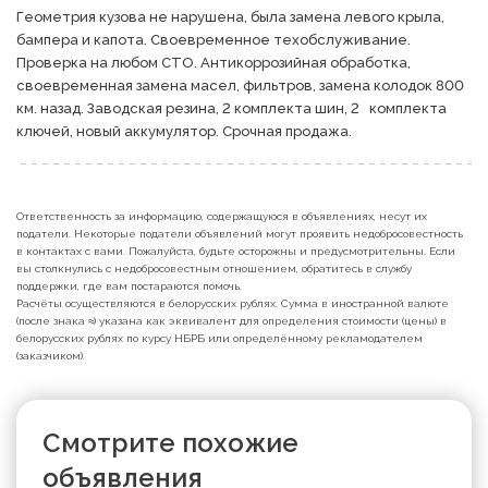
Геометрия кузова не нарушена, была замена левого крыла, 
бампера и капота. Своевременное техобслуживание. 
Проверка на любом СТО. Антикоррозийная обработка, 
своевременная замена масел, фильтров, замена колодок 800 
км. назад. Заводская резина, 2 комплекта шин, 2   комплекта 
ключей, новый аккумулятор. Срочная продажа.
Ответственность за информацию, содержащуюся в объявлениях, несут их
податели. Некоторые податели объявлений могут проявить недобросовестность
в контактах с вами. Пожалуйста, будьте осторожны и предусмотрительны. Если
вы столкнулись с недобросовестным отношением, обратитесь в службу
поддержки, где вам постараются помочь.
Расчёты осуществляются в белорусских рублях. Сумма в иностранной валюте
(после знака ≈) указана как эквивалент для определения стоимости (цены) в
белорусских рублях по курсу НБРБ или определённому рекламодателем
(заказчиком).
Смотрите похожие
объявления