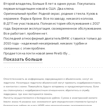
Второй владелец. Больше 8 лет в одних руках. Покупалась 
первым владельцем новой в США. Два ключа.

Оригинальный пробег. Родной окрас, родные стекла. Кузов в 
керамике. Фары в броне. Все по заводу, никакого колхоза.

В ДТП не участвовала. Полная история обслуживания с 2017 
года. Бережная эксплуатация, своевременное обслуживание. 
Все работает, проблем нет.

Последний атмосферный двигатель BMW, ставился только до 
2010 года - надежный некапризный, никаких турбин и 
связанных с этим проблем. 

Продается на почти новой зиме Pirelli (бу ...
Показать больше
Ответственность за информацию, содержащуюся в объявлениях, несут их
податели. Некоторые податели объявлений могут проявить недобросовестность
в контактах с вами. Пожалуйста, будьте осторожны и предусмотрительны. Если
вы столкнулись с недобросовестным отношением, обратитесь в службу
поддержки, где вам постараются помочь.
Расчёты осуществляются в белорусских рублях. Сумма в иностранной валюте
(после знака ≈) указана как эквивалент для определения стоимости (цены) в
белорусских рублях по курсу НБРБ или определённому рекламодателем