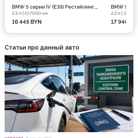
BMW 5 серии IV (E39) Рестайлинг,
BMW 5 сери
2.5 л | 617000 км
2.2 л | 3500
2001, пробег 617000 км
2002, про
16 445 BYN
17 940 B
Статьи про данный авто