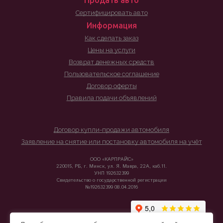
Продать авто
Сертифицировать авто
Информация
Как сделать заказ
Цены на услуги
Возврат денежных средств
Пользовательское соглашение
Договор оферты
Правила подачи объявлений
Договор купли-продажи автомобиля
Заявление на снятие или постановку автомобиля на учёт
ООО «КАРПРАЙС»
220015, РБ, г. Минск, ул. Я. Мавра, 22А, каб.11.
УНП 192632399
Свидетельство о государственной регистрации
№192632399 08.04.2016