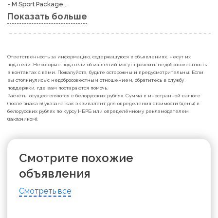
- M Sport Package...
Показать больше
Ответственность за информацию, содержащуюся в объявлениях, несут их
податели. Некоторые податели объявлений могут проявить недобросовестность
в контактах с вами. Пожалуйста, будьте осторожны и предусмотрительны. Если
вы столкнулись с недобросовестным отношением, обратитесь в службу
поддержки, где вам постараются помочь.
Расчёты осуществляются в белорусских рублях. Сумма в иностранной валюте
(после знака ≈) указана как эквивалент для определения стоимости (цены) в
белорусских рублях по курсу НБРБ или определённому рекламодателем
(заказчиком).
Смотрите похожие
объявления
Смотреть все