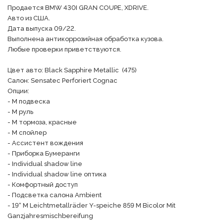
Продается BMW 430I GRAN COUPE, XDRIVE.

Авто из США.

Дата выпуска 09/22.

Выполнена антикоррозийная обработка кузова. 

Любые проверки приветствуются. 

Цвет авто: Black Sapphire Metallic  (475)

Салон: Sensatec Perforiert Cognac

Опции:

- М подвеска

- М руль

- M тормоза, красные

- M спойлер

- Ассистент вождения

- Приборка Бумеранги

- Individual shadow line

- Individual shadow line оптика

- Комфортный доступ

- Подсветка салона Ambient

- 19“ M Leichtmetallräder Y-speiche 859 M Bicolor Mit 
Ganzjahresmischbereifung
