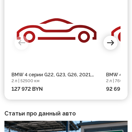
BMW 4 серии G22, G23, G26, 2021,
BMW 4 сери
2 л | 52500 км
2 л | 76000 
пробег 52500 км
(Рестайлин
127 972 BYN
92 690 B
Статьи про данный авто