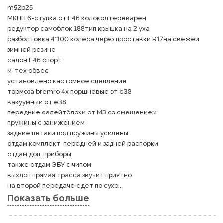
m52b25 

МКПП 6-ступка от Е46 колокол переварен 

редуктор самоблок 188тип крышка на 2 уха 

разболтовка 4*100 колеса через проставки R17на свежей 
зимней резине 

салон Е46 спорт 

м-тех обвес 

установлено кастомное сцепление 

тормоза bremro 4х поршневые от е38 

вакуумный от е38

передние салейтблоки от М3 со смещением

пружины с занижением 

задние петаки под пружины усилены 

отдам комплект  передней и задней распорки 

отдам доп. приборы  

также отдам ЭБУ с чипом 

выхлоп прямая трасса звучит приятно 

на второй передаче едет по сухо...
Показать больше