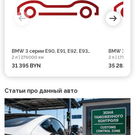
BMW 3 серии E90, E91, E92, E93
BMW 3 сери
2 л | 276000 км
2 л | 171563 
Рестайлинг, 2008, пробег 276000 км
Рестайлинг
31 395 BYN
35 282 B
Статьи про данный авто