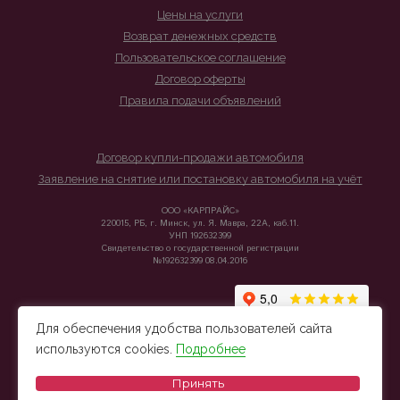
Цены на услуги
Возврат денежных средств
Пользовательское соглашение
Договор оферты
Правила подачи объявлений
Договор купли-продажи автомобиля
Заявление на снятие или постановку автомобиля на учёт
ООО «КАРПРАЙС»
220015, РБ, г. Минск, ул. Я. Мавра, 22А, каб.11.
УНП 192632399
Свидетельство о государственной регистрации
№192632399 08.04.2016
Для обеспечения удобства пользователей сайта
используются cookies.
Подробнее
Принять