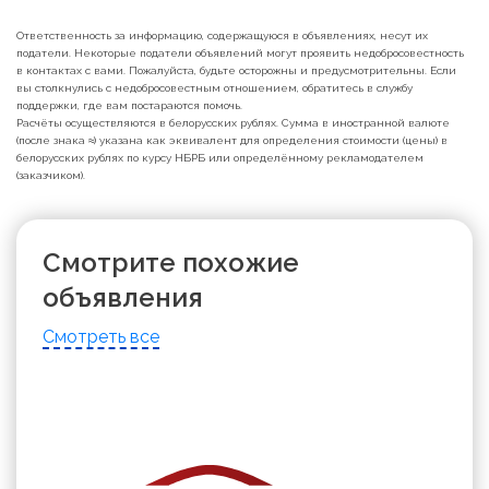
Ответственность за информацию, содержащуюся в объявлениях, несут их
податели. Некоторые податели объявлений могут проявить недобросовестность
в контактах с вами. Пожалуйста, будьте осторожны и предусмотрительны. Если
вы столкнулись с недобросовестным отношением, обратитесь в службу
поддержки, где вам постараются помочь.
Расчёты осуществляются в белорусских рублях. Сумма в иностранной валюте
(после знака ≈) указана как эквивалент для определения стоимости (цены) в
белорусских рублях по курсу НБРБ или определённому рекламодателем
(заказчиком).
Смотрите похожие
объявления
Смотреть все