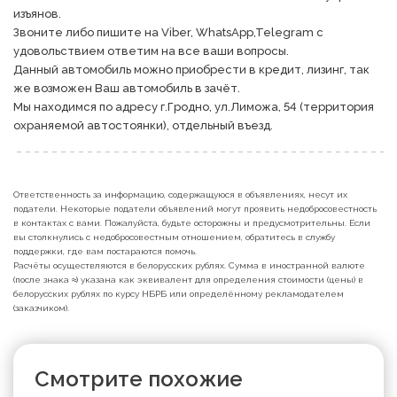
изъянов. 

Звоните либо пишите на Viber, WhatsApp,Telegram с 
удовольствием ответим на все ваши вопросы.

Данный автомобиль можно приобрести в кредит, лизинг, так 
же возможен Ваш автомобиль в зачёт.

Мы находимся по адресу г.Гродно, ул.Лиможа, 54 (территория 
охраняемой автостоянки), отдельный въезд.
Ответственность за информацию, содержащуюся в объявлениях, несут их
податели. Некоторые податели объявлений могут проявить недобросовестность
в контактах с вами. Пожалуйста, будьте осторожны и предусмотрительны. Если
вы столкнулись с недобросовестным отношением, обратитесь в службу
поддержки, где вам постараются помочь.
Расчёты осуществляются в белорусских рублях. Сумма в иностранной валюте
(после знака ≈) указана как эквивалент для определения стоимости (цены) в
белорусских рублях по курсу НБРБ или определённому рекламодателем
(заказчиком).
Смотрите похожие