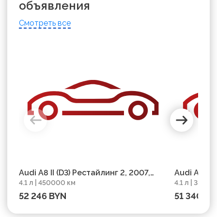
объявления
Смотреть все
Audi A8 II (D3) Рестайлинг 2, 2007,
Audi A8 II 
4.1 л | 450000 км
4.1 л | 3800
пробег 450000 км
пробег 38
52 246 BYN
51 340 B