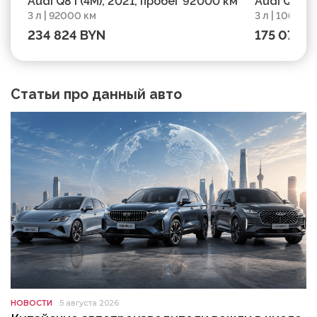
Audi Q8 I (4M), 2021, пробег 92000 км
Audi Q8 I (
3 л | 92000 км
3 л | 106500
234 824 BYN
175 075 B
Статьи про данный авто
НОВОСТИ
5 августа 2026