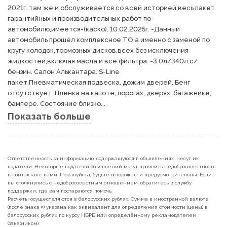
2021г.,там же и обслуживается со всей историей,весь пакет 
гарантийных и производительных работ по 
автомобилю,имеется-(каско). 10.02.2025г. -Данный 
автомобиль прошёл комплексное ТО,а именно с заменой по 
кругу колодок,тормозных дисков,всех без исключения 
жидкостей,включая масла и все фильтра. -3.0л/340л.с/
бензин. Салон Алькантара. S-Linе

пакет.Пневматическая подвеска, дожим дверей. Бенг 
отсутствует. Пленка на капоте, порогах, дверях, багажнике, 
бампере. Состояние близко...
Показать больше
Ответственность за информацию, содержащуюся в объявлениях, несут их
податели. Некоторые податели объявлений могут проявить недобросовестность
в контактах с вами. Пожалуйста, будьте осторожны и предусмотрительны. Если
вы столкнулись с недобросовестным отношением, обратитесь в службу
поддержки, где вам постараются помочь.
Расчёты осуществляются в белорусских рублях. Сумма в иностранной валюте
(после знака ≈) указана как эквивалент для определения стоимости (цены) в
белорусских рублях по курсу НБРБ или определённому рекламодателем
(заказчиком).