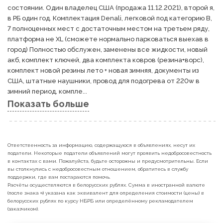
состоянии. Один владелец США (продажа 11.12.2021), второй я, 
в РБ один год. Комплектация Denali, легковой под категорию В, 
7 полноценных мест с достаточным местом на третьем ряду, 
платформа не XL (сможете нормально парковаться выехав в 
город) Полностью обслужен, заменены все жидкости, новый 
акб, комплект ключей, два комплекта ковров (резина+ворс), 
комплект новой резины лето + новая зимняя, документы из 
США, штатные наушники, провод для подогрева от 220w в 
зимний период, компле...
Показать больше
Ответственность за информацию, содержащуюся в объявлениях, несут их
податели. Некоторые податели объявлений могут проявить недобросовестность
в контактах с вами. Пожалуйста, будьте осторожны и предусмотрительны. Если
вы столкнулись с недобросовестным отношением, обратитесь в службу
поддержки, где вам постараются помочь.
Расчёты осуществляются в белорусских рублях. Сумма в иностранной валюте
(после знака ≈) указана как эквивалент для определения стоимости (цены) в
белорусских рублях по курсу НБРБ или определённому рекламодателем
(заказчиком).