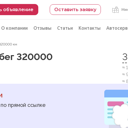
ь объявление
Оставить заявку
Мин
О компании
Отзывы
Статьи
Контакты
Автосерв
г 320000 км
Безопасная сделка
робег 320000
3
рации
Подбор автомобиля из Китая
≈ 
Автоэксперт на день
≈ 
Компьютерная диагностика
≈ 
и
 по прямой ссылке