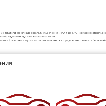
их податели. Некоторые податели объявлений могут проявить недобросовестность в ко
лужбу поддержки, где вам постараются помочь.
валюте (после знака ≈) указана как эквивалент для определения стоимости (цены) в 
ения