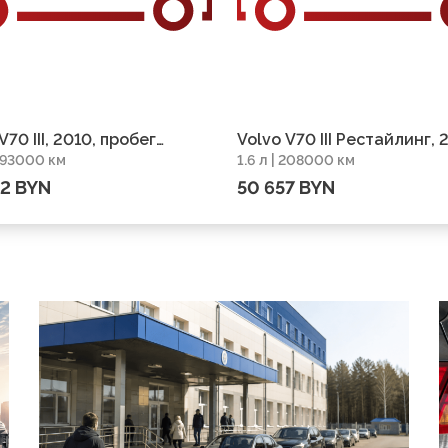
V70 III, 2010, пробег
Volvo V70 III Рестайлинг, 
 293000 км
1.6 л | 208000 км
0 км
пробег 208000 км
02 BYN
50 657 BYN