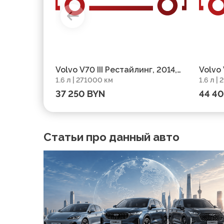
Volvo V70 III Рестайлинг, 2014,
Volvo 
1.6 л | 271000 км
1.6 л |
пробег 271000 км
29300
37 250 BYN
44 4
Статьи про данный авто