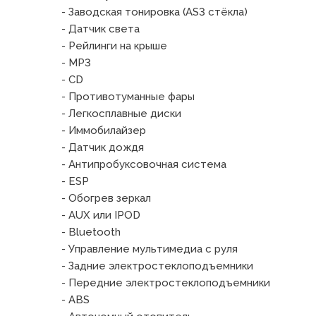
- Заводская тонировка (AS3 стёкла)

- Датчик света

- Рейлинги на крыше

- MP3

- CD

- Противотуманные фары

- Легкосплавные диски

- Иммобилайзер

- Датчик дождя

- Антипробуксовочная система

- ESP

- Обогрев зеркал

- AUX или IPOD

- Bluetooth

- Управление мультимедиа с руля

- Задние электростеклоподъемники

- Передние электростеклоподъемники

- ABS
