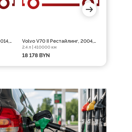
2014,
Volvo V70 II Рестайлинг, 2004,
Volvo V70 
2.4 л | 410000 км
2 л | 301000
пробег 410000 км
пробег 30
18 178 BYN
45 445 B