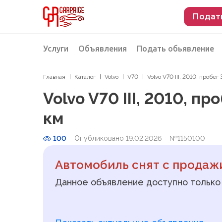
Подат
Услуги
Объявления
Подать обьявление
Главная
Каталог
Volvo
V70
Volvo V70 III, 2010, пробе
Разместить объявление о продаже
Подбор автомобиля
Volvo V70 III, 2010, п
Подбор автомобиля из Российской Феде
км
Подбор автомобиля из Европы
100
Опубликовано 19.02.2026
Проверка автомобиля перед покупкой
№1150100
Автомобиль снят с продаж
Данное объявление доступно только