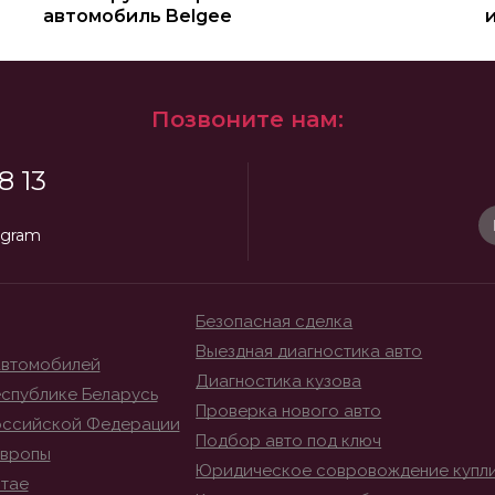
автомобиль Belgee
Позвоните нам:
8 13
egram
Безопасная сделка
Выездная диагностика авто
автомобилей
Диагностика кузова
спублике Беларусь
Проверка нового авто
оссийской Федерации
Подбор авто под ключ
Европы
Юридическое совровождение купл
итае