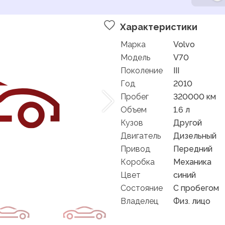
Характеристики
Марка
Volvo
Модель
V70
Поколение
III
Год
2010
Пробег
320000 км
Объем
1.6 л
Кузов
Другой
Двигатель
Дизельный
Привод
Передний
Коробка
Механика
Цвет
синий
Состояние
C пробегом
Владелец
Физ. лицо