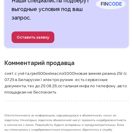
Наши специалисты подберут
выгодные условия под ваш
запрос.
Оставить заявку
Комментарий продавца
снят с учёта,грм(500км)масло(1000)новая зимняя резина 25г (с 
07.25 в Беларусии ) электро ручник .есть сервесные  
документы,тех до 29.08.26,остальная инфа по телефону ,авто 
площадкам не беспокоить 
Ответственность за информацию, содержащуюся в объявлениях, несут их
податели. Некоторые податели объявлений могут проявить недобросовестность
в контактах с вами. Пожалуйста, будьте осторожны и предусмотрительны. Если
вы столкнулись с недобросовестным отношением, обратитесь в службу