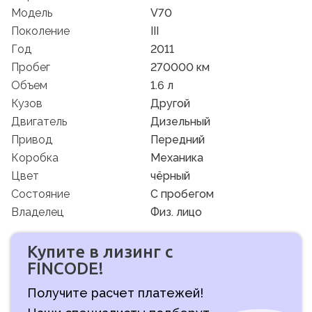
Модель
V70
Поколение
III
Год
2011
Пробег
270000 км
Объем
1.6 л
Кузов
Другой
Двигатель
Дизельный
Привод
Передний
Коробка
Механика
Цвет
чёрный
Состояние
C пробегом
Владелец
Физ. лицо
Купите в лизинг с
FINCODE!
Получите расчет платежей!