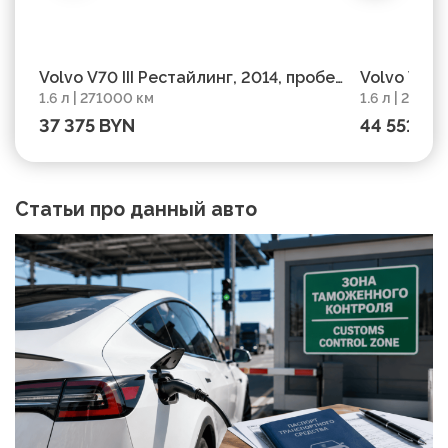
Volvo V70 III Рестайлинг, 2014, пробег
Volvo V70 
1.6 л | 271000 км
1.6 л | 2930
271000 км
37 375 BYN
44 551 BY
Статьи про данный авто