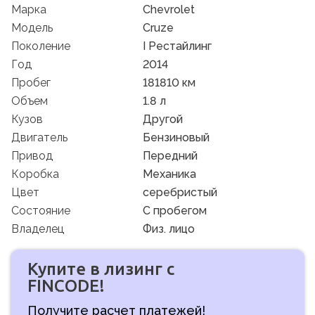
Марка
Chevrolet
Модель
Cruze
Поколение
I Рестайлинг
Год
2014
Пробег
181810 км
Объем
1.8 л
Кузов
Другой
Двигатель
Бензиновый
Привод
Передний
Коробка
Механика
Цвет
серебристый
Состояние
C пробегом
Владелец
Физ. лицо
Купите в лизинг с
FINCODE!
Получите расчет платежей!