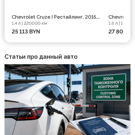
Chevrolet Cruze I Рестайлинг, 2015,
Chevrolet 
1.4 л | 220000 км
1.6 л | 15650
пробег 220000 км
156500 км
25 113 BYN
27 807 B
Статьи про данный авто