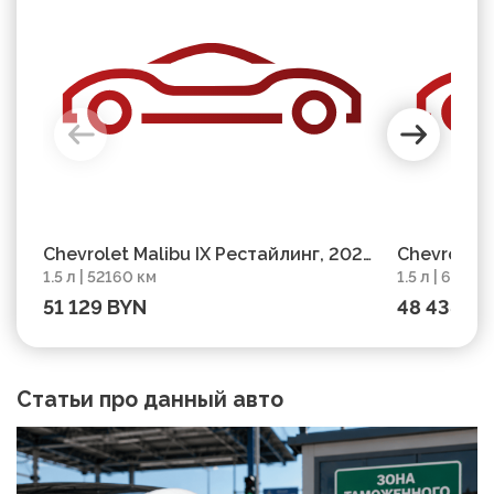
Chevrolet Malibu IX Рестайлинг, 2022,
Chevrolet 
1.5 л | 52160 км
1.5 л | 69000
пробег 52160 км
пробег 69
51 129 BYN
48 438 B
Статьи про данный авто