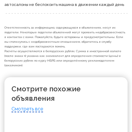
автосалоны не беспокоить машина в движении каждый день 
Ответственность за информацию, содержащуюся в объявлениях, несут их
податели. Некоторые податели объявлений могут проявить недобросовестность
в контактах с вами. Пожалуйста, будьте осторожны и предусмотрительны. Если
вы столкнулись с недобросовестным отношением, обратитесь в службу
поддержки, где вам постараются помочь.
Расчёты осуществляются в белорусских рублях. Сумма в иностранной валюте
(после знака ≈) указана как эквивалент для определения стоимости (цены) в
белорусских рублях по курсу НБРБ или определённому рекламодателем
(заказчиком).
Смотрите похожие
объявления
Смотреть все