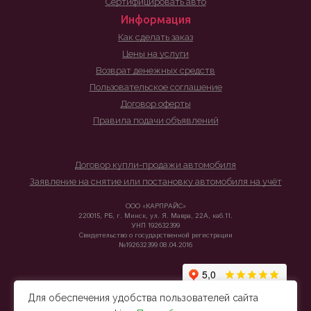
Сертифицировать авто
Информация
Как сделать заказ
Цены на услуги
Возврат денежных средств
Пользовательское соглашение
Договор оферты
Правила подачи объявлений
Договор купли-продажи автомобиля
Заявление на снятие или постановку автомобиля на учёт
ООО «КАРПРАЙС»
220015, РБ, г. Минск, ул. Я. Мавра, 22А, каб.11.
УНП 192632399
Свидетельство о государственной регистрации
№192632399 08.04.2016
Для обеспечения удобства пользователей сайта