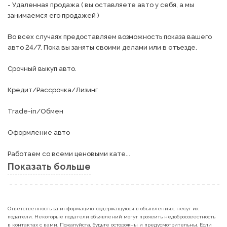
- Удаленная продажа ( вы оставляете авто у себя, а мы 
занимаемся его продажей )

Во всех случаях предоставляем возможность показа вашего 
авто 24/7. Пока вы заняты своими делами или в отъезде.

Срочный выкуп авто.

Кредит/Рассрочка/Лизинг

Trade-in/Обмен

Оформление авто

Работаем со всеми ценовыми кате...
Показать больше
Ответственность за информацию, содержащуюся в объявлениях, несут их
податели. Некоторые податели объявлений могут проявить недобросовестность
в контактах с вами. Пожалуйста, будьте осторожны и предусмотрительны. Если