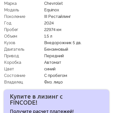
Марка
Chevrolet
Модель
Equinox
Поколение
III Рестайлинг
Год
2024
Пробег
22974 км
Объем
1.5 л
Кузов
Внедорожник 5 дв.
Двигатель
Бензиновый
Привод
Передний
Коробка
Автомат
Цвет
синий
Состояние
C пробегом
Владелец
Физ. лицо
Купите в лизинг с
FINCODE!
Получите расчет платежей!