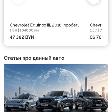
Chevrolet Equinox III, 2018, пробег
Chevrolet E
1.5 л | 104000 км
1.5 л | 78000
104000 км
78000 км
47 382 BYN
56 769 BY
Статьи про данный авто