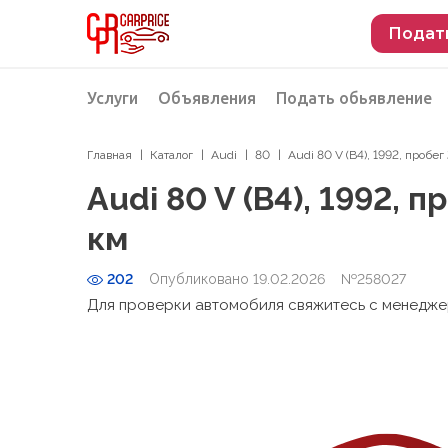
Подат
Услуги
Объявления
Подать обьявление
Главная
Каталог
Audi
80
Audi 80 V (B4), 1992, пробе
Разместить объявление о продаже
Подбор автомобиля
Audi 80 V (B4), 1992, 
Подбор автомобиля из Российской Феде
км
Подбор автомобиля из Европы
202
Опубликовано 19.02.2026
Проверка автомобиля перед покупкой
№258027
Для проверки автомобиля свяжитесь с менедж