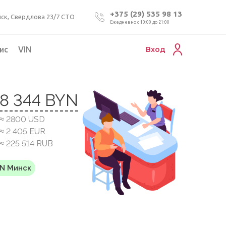
+375 (29) 535 98 13
ск, Свердлова 23/7 СТО
Ежедневно с 10:00 до 21:00
ис
VIN
Вход
Подбор коммерческого авто
8 344 BYN
Проверка VIN номера авто
≈ 2800 USD
Пригон авто из Беларуси
≈ 2 405 EUR
Подбор мотоцикла
≈ 225 514 RUB
YN Минск