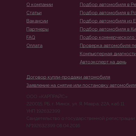
О компании
Подбор автомобиля в Ре
Статьи
Подбор автомобиля в Р
Вакансии
Подбор автомобиля из 
Партнеры
Подбор автомобиля в К
FAQ
Подбор коммерческого 
Оплата
Проверка автомобиля п
Компьютерная диагност
Автоэксперт на день
Договор купли-продажи автомобиля
Заявление на снятие или постановку автомобиля
ООО «КАРПРАЙС»
220015, РБ, г. Минск, ул. Я. Мавра, 22А, каб.11.
УНП 192632399
Свидетельство о государственной регистрации
№192632399 08.04.2016