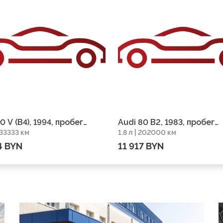
0 V (B4), 1994, пробег
Audi 80 B2, 1983, пробег
 333333 км
1.8 л | 202000 км
3 км
202000 км
4 BYN
11 917 BYN