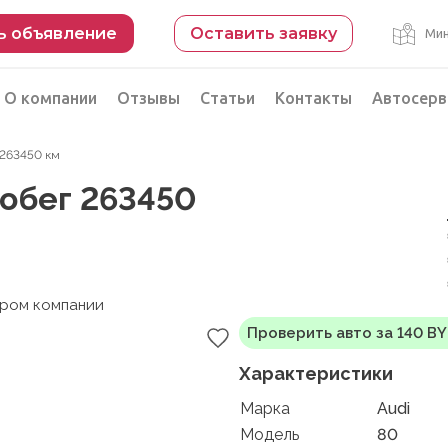
ь объявление
Оставить заявку
Мин
О компании
Отзывы
Статьи
Контакты
Автосерв
г 263450 км
Безопасная сделка
пробег 263450
рации
Подбор автомобиля из Китая
Автоэксперт на день
Компьютерная диагностика
ером компании
Проверить авто за 140 B
Характеристики
Марка
Audi
Модель
80