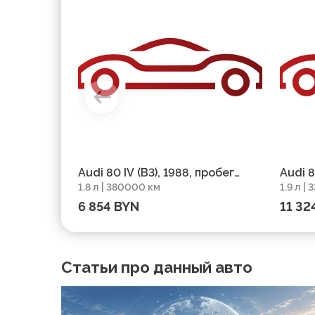
Audi 80 IV (B3), 1988, пробег
Audi 8
1.8 л | 380000 км
1.9 л |
380000 км
33333
6 854 BYN
11 32
Статьи про данный авто