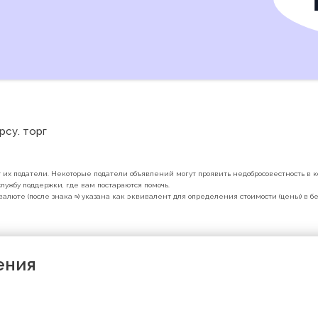
су. торг 
их податели. Некоторые податели объявлений могут проявить недобросовестность в ко
лужбу поддержки, где вам постараются помочь.
валюте (после знака ≈) указана как эквивалент для определения стоимости (цены) в 
ения