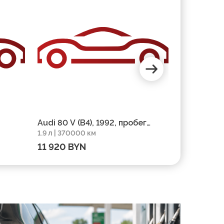
Audi 80 V (B4), 1992, пробег
Audi 80 V (
1.9 л | 370000 км
2 л | 349467
370000 км
349467 км
11 920 BYN
8 344 BY