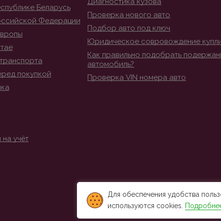
Диагностика кузова
спублике Беларусь
Проверка нового авто
оссийской Федерации
Подбор авто под ключ
Европы
Юридическое совровождение купл
итае
Как правильно подобрать подержан
транспорта
автомобиль?
еред покупкой
Проверка VIN номера авто
ика
 на учёт
Для обеспечения удобства польз
используются cookies.
Подробне