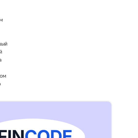
км
вый
й
а
гом
о