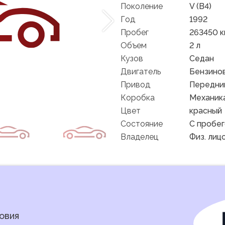
Поколение
V (B4)
Год
1992
Пробег
263450 
Объем
2 л
Кузов
Седан
Двигатель
Бензино
Привод
Передни
Коробка
Механик
Цвет
красный
Состояние
C пробе
Владелец
Физ. лиц
овия