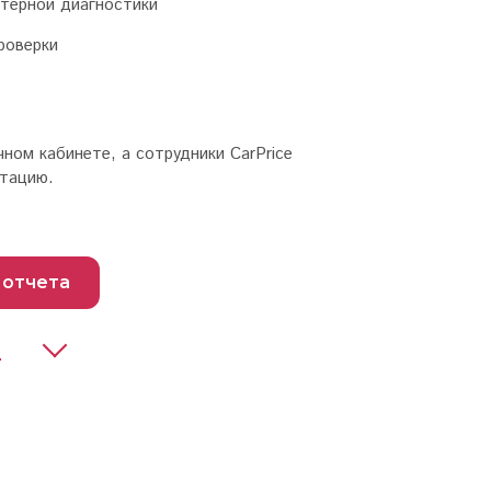
терной диагностики
роверки
ном кабинете, а сотрудники CarPrice
ьтацию.
 отчета
м