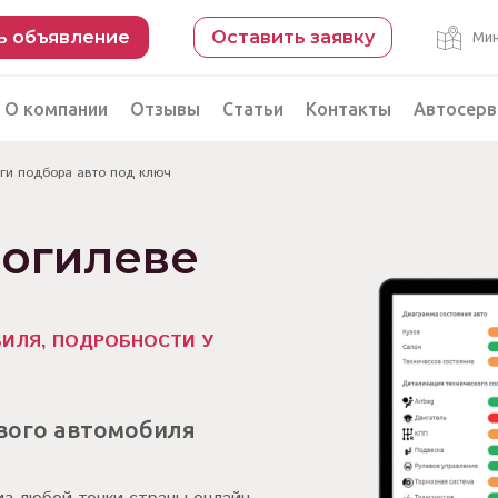
ь объявление
Оставить заявку
Мин
О компании
Отзывы
Статьи
Контакты
Автосерв
уги подбора авто под ключ
Безопасная сделка
рации
Подбор автомобиля из Китая
Могилеве
Автоэксперт на день
Компьютерная диагностика
БИЛЯ, ПОДРОБНОСТИ У
вого автомобиля