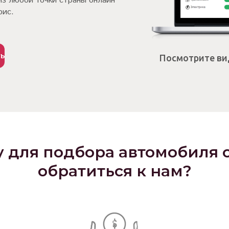
из любой точки страны онлайн
фис.
ть
Посмотрите вид
 для подбора автомобиля 
обратиться к нам?