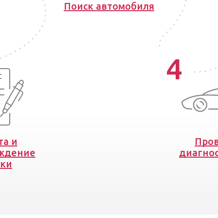
Поиск автомобиля
4
та и
Пров
ждение
диагнос
вки