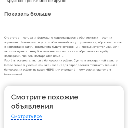
- Круиз контроль и многое другое; 

_______________________________...
Показать больше
Ответственность за информацию, содержащуюся в объявлениях, несут их
податели. Некоторые податели объявлений могут проявить недобросовестность
в контактах с вами. Пожалуйста, будьте осторожны и предусмотрительны. Если
вы столкнулись с недобросовестным отношением, обратитесь в службу
поддержки, где вам постараются помочь.
Расчёты осуществляются в белорусских рублях. Сумма в иностранной валюте
(после знака ≈) указана как эквивалент для определения стоимости (цены) в
белорусских рублях по курсу НБРБ или определённому рекламодателем
(заказчиком).
Смотрите похожие
объявления
Смотреть все