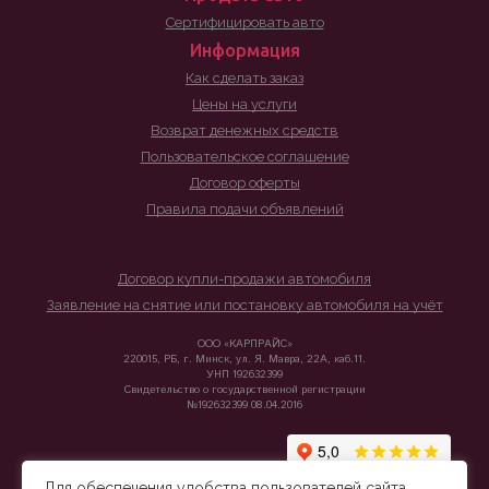
Сертифицировать авто
Информация
Как сделать заказ
Цены на услуги
Возврат денежных средств
Пользовательское соглашение
Договор оферты
Правила подачи объявлений
Договор купли-продажи автомобиля
Заявление на снятие или постановку автомобиля на учёт
ООО «КАРПРАЙС»
220015, РБ, г. Минск, ул. Я. Мавра, 22А, каб.11.
УНП 192632399
Свидетельство о государственной регистрации
№192632399 08.04.2016
Для обеспечения удобства пользователей сайта