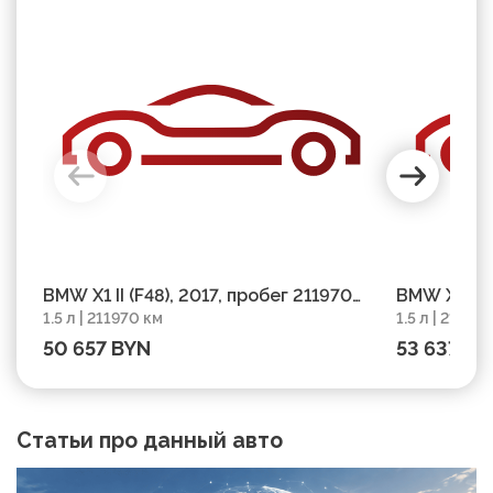
BMW X1 II (F48), 2017, пробег 211970
BMW X1 II (
1.5 л | 211970 км
1.5 л | 2100
км
км
50 657 BYN
53 637 BY
Статьи про данный авто