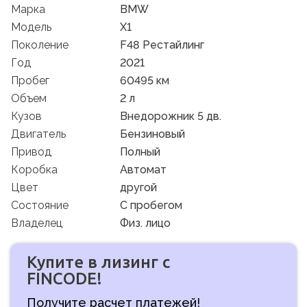
Марка
BMW
Модель
X1
Поколение
F48 Рестайлинг
Год
2021
Пробег
60495 км
Объем
2 л
Кузов
Внедорожник 5 дв.
Двигатель
Бензиновый
Привод
Полный
Коробка
Автомат
Цвет
другой
Состояние
C пробегом
Владелец
Физ. лицо
Купите в лизинг с
FINCODE!
Получите расчет платежей!