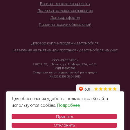
Возврат денежных средств
Пользовательское соглашение
Договор оферты
Правила подачи объявлений
Договор купли-продажи автомобиля
Заявление на снятие или постановку автомобиля на учёт
ООО «КАРПРАЙС»
220015, РБ, г. Минск, ул. Я. Мавра, 22А, каб.11.
УНП 192632399
Свидетельство о государственной регистрации
№192632399 08.04.2016
Для обеспечения удобства пользователей сайта
используются cookies.
Подробнее
Принять
Отклонить