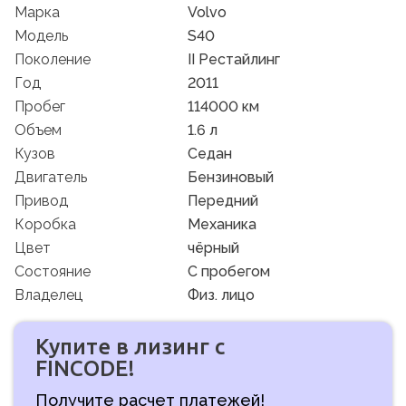
Марка
Volvo
Модель
S40
Поколение
II Рестайлинг
Год
2011
Пробег
114000 км
Объем
1.6 л
Кузов
Седан
Двигатель
Бензиновый
Привод
Передний
Коробка
Механика
Цвет
чёрный
Состояние
C пробегом
Владелец
Физ. лицо
Купите в лизинг с
FINCODE!
Получите расчет платежей!