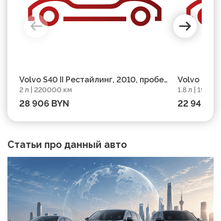
Volvo S40 II Рестайлинг, 2010, пробег
Volvo S40 
2 л | 220000 км
1.8 л | 19600
220000 км
196000 км
28 906 BYN
22 946 B
Статьи про данный авто