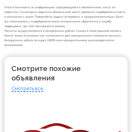
Ответственность за информацию, содержащуюся в объявлениях, несут их
податели. Некоторые податели объявлений могут проявить недобросовестность
в контактах с вами. Пожалуйста, будьте осторожны и предусмотрительны. Если
вы столкнулись с недобросовестным отношением, обратитесь в службу
поддержки, где вам постараются помочь.
Расчёты осуществляются в белорусских рублях. Сумма в иностранной валюте
(после знака ≈) указана как эквивалент для определения стоимости (цены) в
белорусских рублях по курсу НБРБ или определённому рекламодателем
(заказчиком).
Смотрите похожие
объявления
Смотреть все