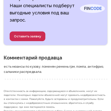
Наши специалисты подберут
выгодные условия под ваш
запрос.
Оставить заявку
Комментарий продавца
есть нюансы по кузову. поменян ремень грм, помпа, антифриз, 
сальники распредвала.
Ответственность за информацию, содержащуюся в объявлениях, несут их
податели. Некоторые податели объявлений могут проявить недобросовестность
в контактах с вами. Пожалуйста, будьте осторожны и предусмотрительны. Если
вы столкнулись с недобросовестным отношением, обратитесь в службу
поддержки, где вам постараются помочь.
Расчёты осуществляются в белорусских рублях. Сумма в иностранной валюте