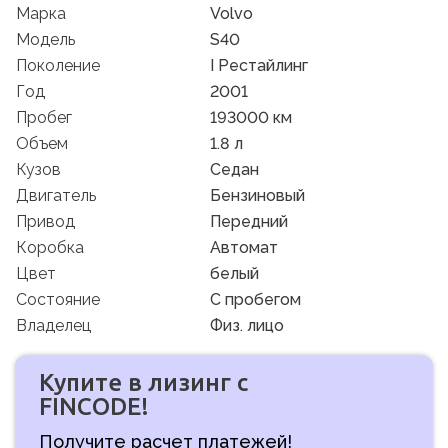
Марка
Volvo
Модель
S40
Поколение
I Рестайлинг
Год
2001
Пробег
193000 км
Объем
1.8 л
Кузов
Седан
Двигатель
Бензиновый
Привод
Передний
Коробка
Автомат
Цвет
белый
Состояние
C пробегом
Владелец
Физ. лицо
Купите в лизинг с
FINCODE!
Получите расчет платежей!