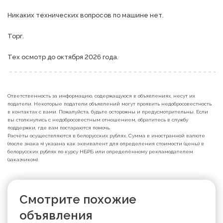
Никаких технических вопросов по машине нет.

Торг.

Тех осмотр до октября 2026 года.
Ответственность за информацию, содержащуюся в объявлениях, несут их
податели. Некоторые податели объявлений могут проявить недобросовестность
в контактах с вами. Пожалуйста, будьте осторожны и предусмотрительны. Если
вы столкнулись с недобросовестным отношением, обратитесь в службу
поддержки, где вам постараются помочь.
Расчёты осуществляются в белорусских рублях. Сумма в иностранной валюте
(после знака ≈) указана как эквивалент для определения стоимости (цены) в
белорусских рублях по курсу НБРБ или определённому рекламодателем
(заказчиком).
Смотрите похожие
объявления