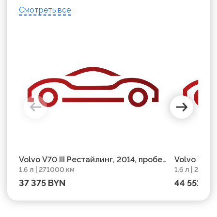
Смотреть все
Volvo V70 III Рестайлинг, 2014, пробег
Volvo V70 
1.6 л | 271000 км
1.6 л | 2930
271000 км
37 375 BYN
44 551 BY