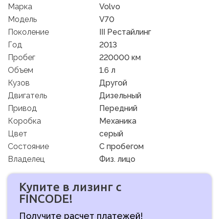
Марка
Volvo
Модель
V70
Поколение
III Рестайлинг
Год
2013
Пробег
220000 км
Объем
1.6 л
Кузов
Другой
Двигатель
Дизельный
Привод
Передний
Коробка
Механика
Цвет
серый
Состояние
C пробегом
Владелец
Физ. лицо
Купите в лизинг с
FINCODE!
Получите расчет платежей!