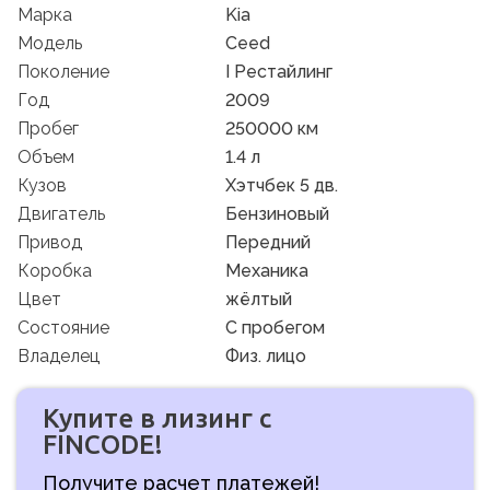
Марка
Kia
Модель
Ceed
Поколение
I Рестайлинг
Год
2009
Пробег
250000 км
Объем
1.4 л
Кузов
Хэтчбек 5 дв.
Двигатель
Бензиновый
Привод
Передний
Коробка
Механика
Цвет
жёлтый
Состояние
C пробегом
Владелец
Физ. лицо
Купите в лизинг с
FINCODE!
Получите расчет платежей!