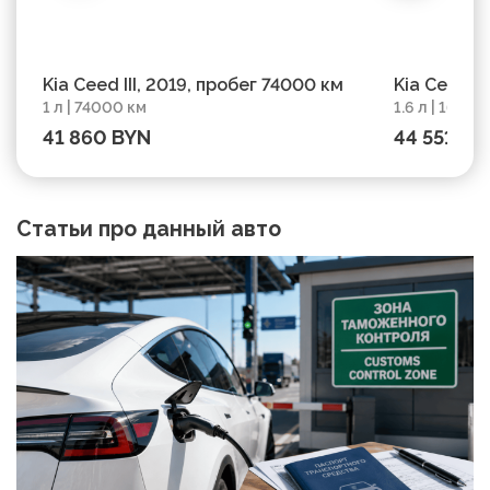
Kia Ceed III, 2019, пробег 74000 км
Kia Ceed II
1 л | 74000 км
1.6 л | 16847
41 860 BYN
44 551 BY
Статьи про данный авто