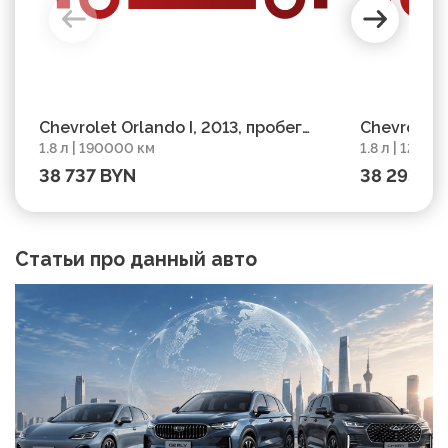
Chevrolet Orlando I, 2013, пробег
Chevrolet O
1.8 л | 190000 км
1.8 л | 12100
190000 км
121000 км
38 737 BYN
38 293 B
Статьи про данный авто