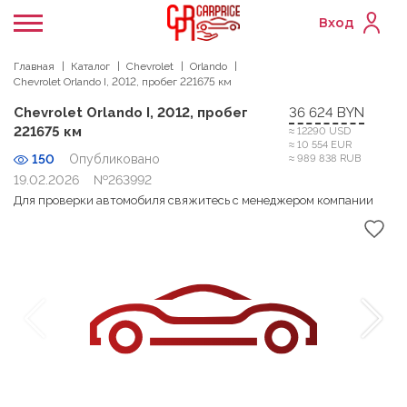
Вход
Главная
Каталог
Chevrolet
Orlando
Chevrolet Orlando I, 2012, пробег 221675 км
Chevrolet Orlando I, 2012, пробег
36 624 BYN
221675 км
≈ 12290 USD
≈ 10 554 EUR
150
Опубликовано
≈ 989 838 RUB
19.02.2026
№263992
Для проверки автомобиля свяжитесь с менеджером компании