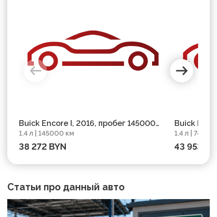
Buick Encore I, 2016, пробег 145000
Buick Enco
1.4 л | 145000 км
1.4 л | 74000
км
пробег 74
38 272 BYN
43 953 B
Статьи про данный авто