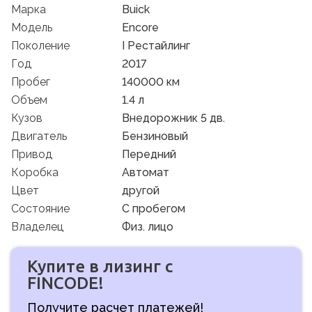
Марка
Buick
Модель
Encore
Поколение
I Рестайлинг
Год
2017
Пробег
140000 км
Объем
1.4 л
Кузов
Внедорожник 5 дв.
Двигатель
Бензиновый
Привод
Передний
Коробка
Автомат
Цвет
другой
Состояние
C пробегом
Владелец
Физ. лицо
Купите в лизинг с
FINCODE!
Получите расчет платежей!