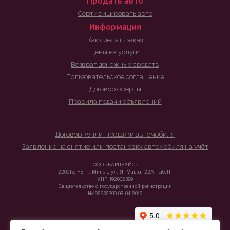
Продать авто
Сертифицировать авто
Информация
Как сделать заказ
Цены на услуги
Возврат денежных средств
Пользовательское соглашение
Договор оферты
Правила подачи объявлений
Договор купли-продажи автомобиля
Заявление на снятие или постановку автомобиля на учёт
ООО «КАРПРАЙС»
220015, РБ, г. Минск, ул. Я. Мавра, 22А, каб.11.
УНП 192632399
Свидетельство о государственной регистрации
№192632399 08.04.2016