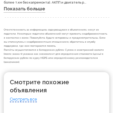
более т.км без капремонта). АКПП и двигатель р...
Показать больше
Ответственность за информацию, содержащуюся в объявлениях, несут их
податели. Некоторые податели объявлений могут проявить недобросовестность
в контактах с вами. Пожалуйста, будьте осторожны и предусмотрительны. Если
вы столкнулись с недобросовестным отношением, обратитесь в службу
поддержки, где вам постараются помочь.
Расчёты осуществляются в белорусских рублях. Сумма в иностранной валюте
(после знака ≈) указана как эквивалент для определения стоимости (цены) в
белорусских рублях по курсу НБРБ или определённому рекламодателем
(заказчиком).
Смотрите похожие
объявления
Смотреть все